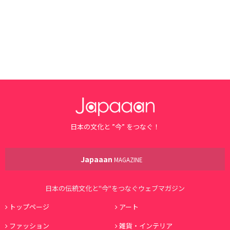
日本の文化と ”今” をつなぐ！
Japaaan
MAGAZINE
日本の伝統文化と"今"をつなぐウェブマガジン
トップページ
アート
ファッション
雑貨・インテリア