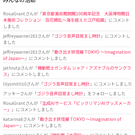
RosaGrant
さんが「
東京都美術館開館100周年記念 大英博物館日
本美術コレクション 百花繚乱～海を越えた江戸絵画
」にコメント
しました
jeffreywarner283
さんが「
ゴジラ音声目覚まし時計
」にコメントし
ました
jeffreywarner283
さんが「
動き出す妖怪展 TOKYO 〜Imagination
of Japan〜
」にコメントしました
jathrutp
さんが「
機動戦士ガンダム シャア・アズナブルのサングラ
ス
」にコメントしました
lilysmith10
さんが「
ゴジラ音声目覚まし時計
」にコメントしました
アッキー
さんが「
ゴジラ音声目覚まし時計
」をフォローしました
RosaGrant
さんが「
生成AIサービス「ビックリマンAIグッズメーカ
ー」
」にコメントしました
katarina8
さんが「
動き出す妖怪展 TOKYO 〜Imagination of
Japan〜
」にコメントしました
compostertaco
さんが「
特別展「水滸伝」
」にコメントしました