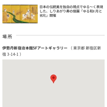
日本の伝統美を独自の視点でゆる〜く表現
した、しりあがり寿の個展「ゆる和Ⅱ 月と
劣化」開催
場 所
伊勢丹新宿店本館5Fアートギャラリー
（ 東京都 新宿区新
宿 3-14-1 ）