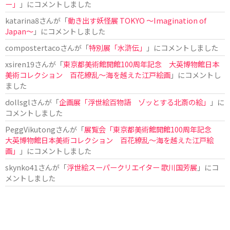
ー」
」にコメントしました
katarina8
さんが「
動き出す妖怪展 TOKYO 〜Imagination of
Japan〜
」にコメントしました
compostertaco
さんが「
特別展「水滸伝」
」にコメントしました
xsiren19
さんが「
東京都美術館開館100周年記念 大英博物館日本
美術コレクション 百花繚乱～海を越えた江戸絵画
」にコメントし
ました
dollsgl
さんが「
企画展「浮世絵百物語 ゾッとする北斎の絵」
」に
コメントしました
PeggVikutong
さんが「
展覧会「東京都美術館開館100周年記念
大英博物館日本美術コレクション 百花繚乱〜海を越えた江戸絵
画」
」にコメントしました
skynko41
さんが「
浮世絵スーパークリエイター 歌川国芳展
」にコ
メントしました