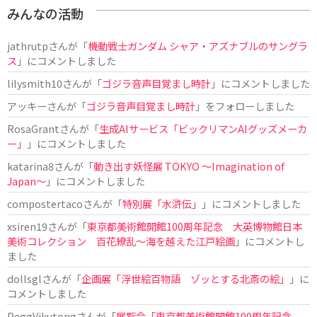
みんなの活動
jathrutp
さんが「
機動戦士ガンダム シャア・アズナブルのサングラ
ス
」にコメントしました
lilysmith10
さんが「
ゴジラ音声目覚まし時計
」にコメントしました
アッキー
さんが「
ゴジラ音声目覚まし時計
」をフォローしました
RosaGrant
さんが「
生成AIサービス「ビックリマンAIグッズメーカ
ー」
」にコメントしました
katarina8
さんが「
動き出す妖怪展 TOKYO 〜Imagination of
Japan〜
」にコメントしました
compostertaco
さんが「
特別展「水滸伝」
」にコメントしました
xsiren19
さんが「
東京都美術館開館100周年記念 大英博物館日本
美術コレクション 百花繚乱～海を越えた江戸絵画
」にコメントし
ました
dollsgl
さんが「
企画展「浮世絵百物語 ゾッとする北斎の絵」
」に
コメントしました
PeggVikutong
さんが「
展覧会「東京都美術館開館100周年記念