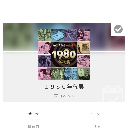
１９８０年代展
イベント
情 報
トーク
開催日
エリア