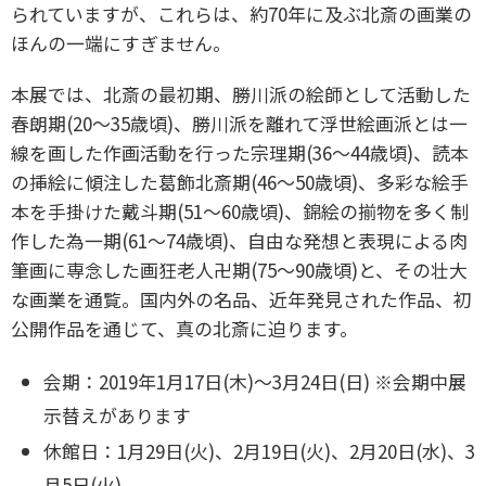
られていますが、これらは、約70年に及ぶ北斎の画業の
ほんの一端にすぎません。
本展では、北斎の最初期、勝川派の絵師として活動した
春朗期(20〜35歳頃)、勝川派を離れて浮世絵画派とは一
線を画した作画活動を行った宗理期(36〜44歳頃)、読本
の挿絵に傾注した葛飾北斎期(46〜50歳頃)、多彩な絵手
本を手掛けた戴斗期(51〜60歳頃)、錦絵の揃物を多く制
作した為一期(61〜74歳頃)、自由な発想と表現による肉
筆画に専念した画狂老人卍期(75〜90歳頃)と、その壮大
な画業を通覧。国内外の名品、近年発見された作品、初
公開作品を通じて、真の北斎に迫ります。
会期：
2019年1月17日(木)〜3月24日(日)
※会期中展
示替えがあります
休館日：
1月29日(火)、2月19日(火)、2月20日(水)、3
月5日(火)