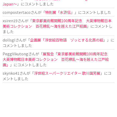
Japan〜
」にコメントしました
compostertaco
さんが「
特別展「水滸伝」
」にコメントしました
xsiren19
さんが「
東京都美術館開館100周年記念 大英博物館日本
美術コレクション 百花繚乱～海を越えた江戸絵画
」にコメントし
ました
dollsgl
さんが「
企画展「浮世絵百物語 ゾッとする北斎の絵」
」に
コメントしました
PeggVikutong
さんが「
展覧会「東京都美術館開館100周年記念
大英博物館日本美術コレクション 百花繚乱〜海を越えた江戸絵
画」
」にコメントしました
skynko41
さんが「
浮世絵スーパークリエイター 歌川国芳展
」にコ
メントしました