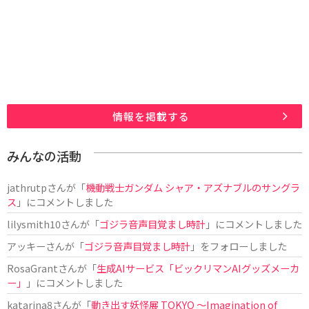
情報を掲載する
みんなの活動
jathrutp
さんが「
機動戦士ガンダム シャア・アズナブルのサングラ
ス
」にコメントしました
lilysmith10
さんが「
ゴジラ音声目覚まし時計
」にコメントしました
アッキー
さんが「
ゴジラ音声目覚まし時計
」をフォローしました
RosaGrant
さんが「
生成AIサービス「ビックリマンAIグッズメーカ
ー」
」にコメントしました
katarina8
さんが「
動き出す妖怪展 TOKYO 〜Imagination of