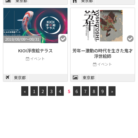
東京都
東京都
2018/08/08〜08/31
KIOI浮夜絵テラス
芳年ー激動の時代を生きた鬼才
浮世絵師
イベント
イベント
東京都
東京都
«
1
2
3
4
5
6
7
8
9
»