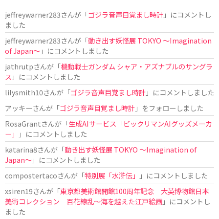
jeffreywarner283
さんが「
ゴジラ音声目覚まし時計
」にコメントし
ました
jeffreywarner283
さんが「
動き出す妖怪展 TOKYO 〜Imagination
of Japan〜
」にコメントしました
jathrutp
さんが「
機動戦士ガンダム シャア・アズナブルのサングラ
ス
」にコメントしました
lilysmith10
さんが「
ゴジラ音声目覚まし時計
」にコメントしました
アッキー
さんが「
ゴジラ音声目覚まし時計
」をフォローしました
RosaGrant
さんが「
生成AIサービス「ビックリマンAIグッズメーカ
ー」
」にコメントしました
katarina8
さんが「
動き出す妖怪展 TOKYO 〜Imagination of
Japan〜
」にコメントしました
compostertaco
さんが「
特別展「水滸伝」
」にコメントしました
xsiren19
さんが「
東京都美術館開館100周年記念 大英博物館日本
美術コレクション 百花繚乱～海を越えた江戸絵画
」にコメントし
ました