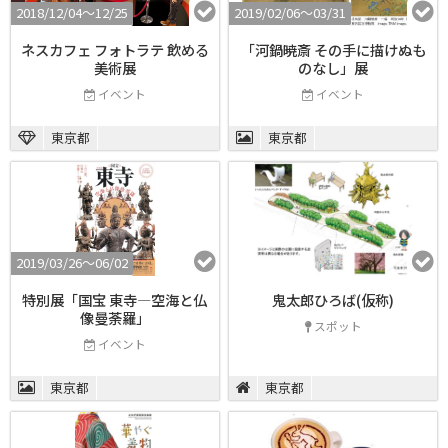
2018/12/04〜12/25
2019/02/06〜03/31
ネスカフェ フォトラテ 飲める
「河鍋暁斎 その手に描けぬも
美術展
のなし」展
イベント
イベント
東京都
東京都
2019/03/26〜06/02
特別展「国宝 東寺―空海と仏
鬼太郎ひろば(仮称)
像曼荼羅」
スポット
イベント
東京都
東京都