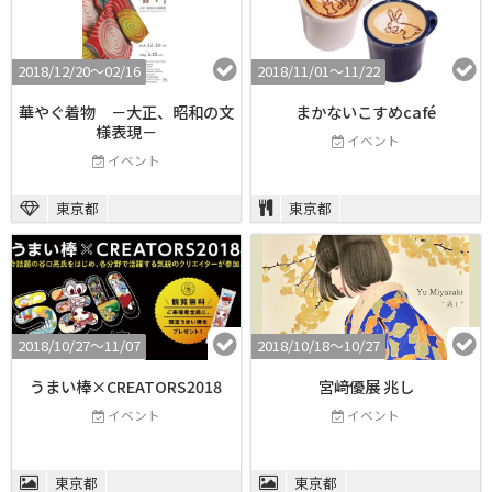
2018/12/20〜02/16
2018/11/01〜11/22
華やぐ着物 －大正、昭和の文
まかないこすめcafé
様表現－
イベント
イベント
東京都
東京都
2018/10/27〜11/07
2018/10/18〜10/27
うまい棒×CREATORS2018
宮﨑優展 兆し
イベント
イベント
東京都
東京都