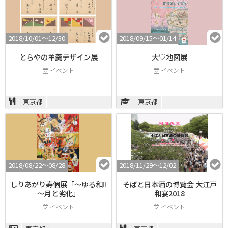
2018/10/01〜12/30
2018/09/15〜01/14
とらやの羊羹デザイン展
大♡地図展
イベント
イベント
東京都
東京都
2018/08/22〜08/28
2018/11/29〜12/02
しりあがり寿個展「～ゆる和Ⅱ
そばと日本酒の博覧会 大江戸
～月と劣化」
和宴2018
イベント
イベント