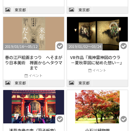
東京都
東京都
2019/03/16〜05/12
2019/01/02〜03/24
春の江戸絵画まつり へそまが
VR作品『風神雷神図のウラ
り日本美術 禅画からヘタウマ
－夏秋草図に秘めた想い－』
まで
イベント
イベント
東京都
東京都
浅草寺歳の市（羽子板市）
小石川植物園