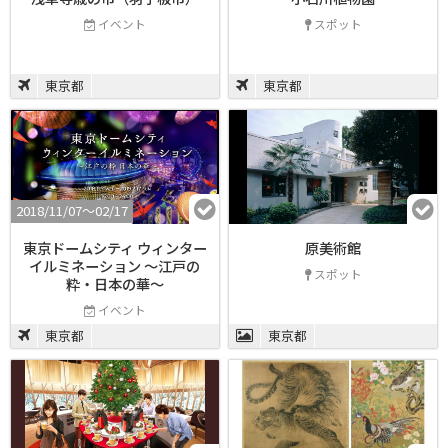
イベント
スポット
東京都
東京都
2018/11/07〜02/17
東京ドームシティ ウィンター
原美術館
イルミネーション 〜江戸の
スポット
粋・日本の華〜
イベント
東京都
東京都