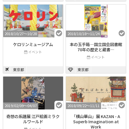
2018/10/27〜10/28
2018/10/18〜11/24
ケロリンミュージアム
本の玉手箱―国立国会図書館
70年の歴史と蔵書―
イベント
イベント
東京都
東京都
2019/02/09〜04/07
2018/09/22〜11/11
奇想の系譜展 江戸絵画ミラク
「横山華山」展 KAZAN - A
ルワールド
Superb Imagination at
Work
イベント