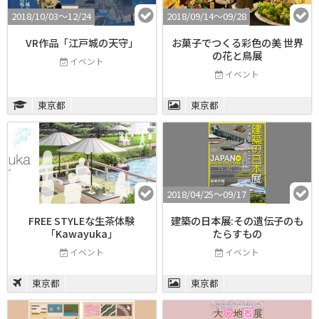
2018/10/03〜12/24
2018/09/14〜09/28
VR作品「江戸城の天守」
お菓子でつくる彩色の美 世界
の花と鳥展
イベント
イベント
東京都
東京都
2018/04/25〜09/17
FREE STYLEな生茶体験
建築の日本展:その遺伝子のも
「Kawayuka」
たらすもの
イベント
イベント
東京都
東京都