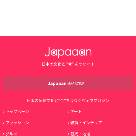
日本の文化と ”今” をつなぐ！
Japaaan
MAGAZINE
日本の伝統文化と"今"をつなぐウェブマガジン
トップページ
アート
ファッション
雑貨・インテリア
グルメ
観光・地域