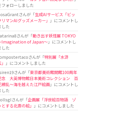
をフォローしました
osaGrant
さんが「
生成AIサービス「ビッ
クリマンAIグッズメーカー」
」にコメントし
ました
atarina8
さんが「
動き出す妖怪展 TOKYO
Imagination of Japan〜
」にコメントし
ました
ompostertaco
さんが「
特別展「水滸
伝」
」にコメントしました
siren19
さんが「
東京都美術館開館100周年
記念 大英博物館日本美術コレクション 百
花繚乱～海を越えた江戸絵画
」にコメントし
ました
ollsgl
さんが「
企画展「浮世絵百物語 ゾ
ッとする北斎の絵」
」にコメントしました