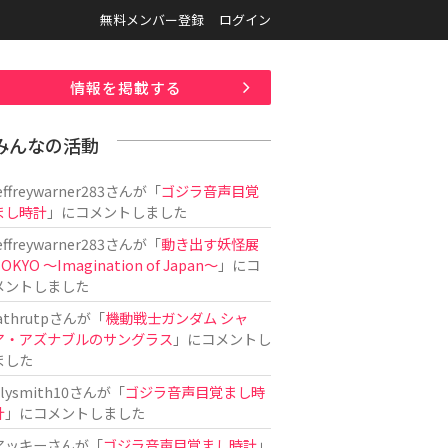
無料メンバー登録
ログイン
情報を掲載する
みんなの活動
effreywarner283
さんが「
ゴジラ音声目覚
まし時計
」にコメントしました
effreywarner283
さんが「
動き出す妖怪展
OKYO 〜Imagination of Japan〜
」にコ
メントしました
athrutp
さんが「
機動戦士ガンダム シャ
ア・アズナブルのサングラス
」にコメントし
ました
ilysmith10
さんが「
ゴジラ音声目覚まし時
計
」にコメントしました
アッキー
さんが「
ゴジラ音声目覚まし時計
」