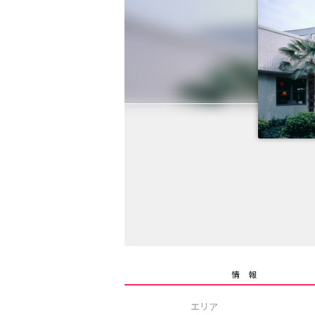
情 報
エリア