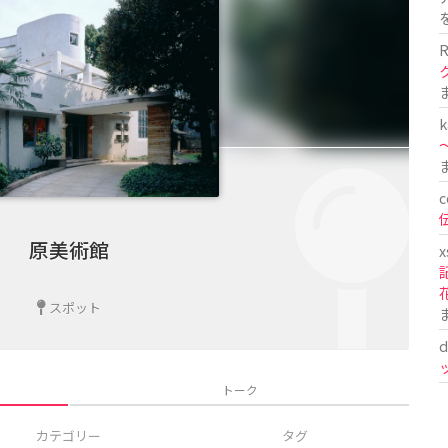
R
k
〜
c
原美術館
x
スポット
d
トーク
カテゴリー
タグ