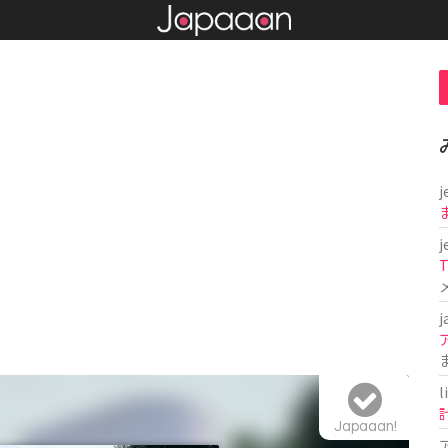
j
j
T
j
l
Japaaan!