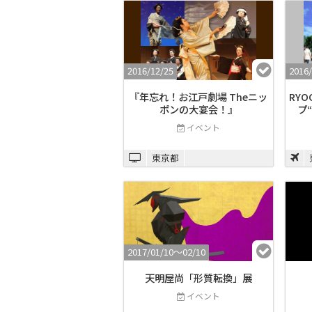
2016/12/25
2016
『年忘れ！お江戸劇場 Theニッ
RYO
ポンの大宴会！』
プ
イベント
東京都
2017/01/10〜02/10
天明屋尚「形質転換」展
イベント