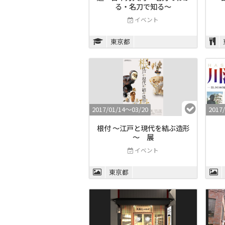
る・名刀で知る〜
イベント
東京都
2017/01/14〜03/20
2017
根付 ～江戸と現代を結ぶ造形
～ 展
イベント
東京都