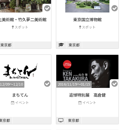
生美術館・竹久夢二美術館
東京国立博物館
スポット
スポット
東京都
東京都
/12/09〜12/10
2016/11/19〜01/15
まちてん
追悼特別展 高倉健
イベント
イベント
東京都
東京都