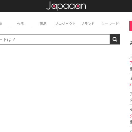
物
作品
商品
プロジェクト
ブランド
キーワード
j
l
R
k