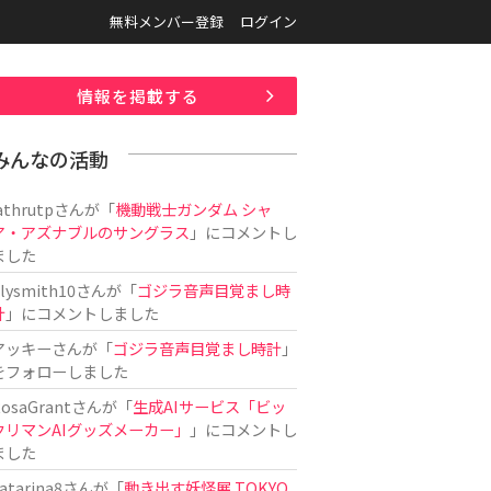
無料メンバー登録
ログイン
情報を掲載する
みんなの活動
athrutp
さんが「
機動戦士ガンダム シャ
ア・アズナブルのサングラス
」にコメントし
ました
ilysmith10
さんが「
ゴジラ音声目覚まし時
計
」にコメントしました
アッキー
さんが「
ゴジラ音声目覚まし時計
」
をフォローしました
osaGrant
さんが「
生成AIサービス「ビッ
クリマンAIグッズメーカー」
」にコメントし
ました
atarina8
さんが「
動き出す妖怪展 TOKYO