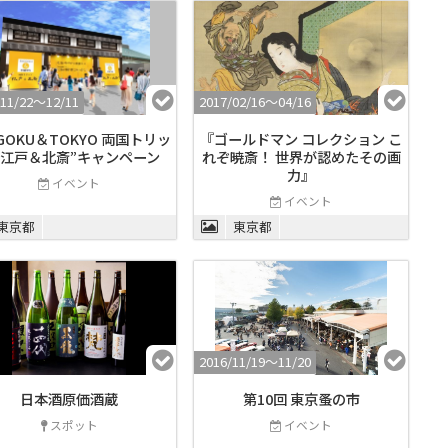
/11/22〜12/11
2017/02/16〜04/16
GOKU＆TOKYO 両国トリッ
『ゴールドマン コレクション こ
“江戸＆北斎”キャンペーン
れぞ暁斎！ 世界が認めたその画
力』
イベント
イベント
東京都
東京都
2016/11/19〜11/20
日本酒原価酒蔵
第10回 東京蚤の市
スポット
イベント