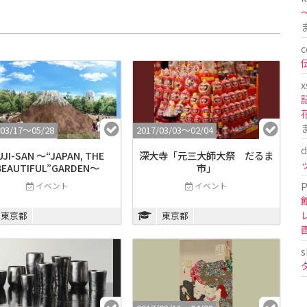
〜
c
x
/03/17〜05/28
2017/03/03〜02/04
d
UJI-SAN ～“JAPAN, THE
深大寺「元三大師大祭 だるま
BEAUTIFUL”GARDEN～
市」
P
イベント
イベント
東京都
東京都
s