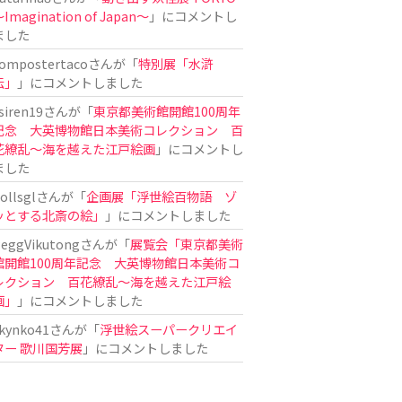
Imagination of Japan〜
」にコメントし
ました
ompostertaco
さんが「
特別展「水滸
伝」
」にコメントしました
siren19
さんが「
東京都美術館開館100周年
記念 大英博物館日本美術コレクション 百
花繚乱～海を越えた江戸絵画
」にコメントし
ました
ollsgl
さんが「
企画展「浮世絵百物語 ゾ
ッとする北斎の絵」
」にコメントしました
eggVikutong
さんが「
展覧会「東京都美術
館開館100周年記念 大英博物館日本美術コ
レクション 百花繚乱〜海を越えた江戸絵
画」
」にコメントしました
kynko41
さんが「
浮世絵スーパークリエイ
ター 歌川国芳展
」にコメントしました