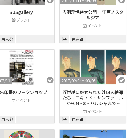
2017/03/11〜04/09
SUSgallery
吉例浮世絵大公開！ 江戸ノスタ
ルジア
ブランド
イベント
東京都
東京都
02/11
2017/02/04〜03/05
朱印帳のワークショップ
浮世絵に魅せられた外国人絵師
たち ~ ニキ・ド・サンファール
イベント
から N・S・ハルシャまで ~
イベント
東京都
東京都