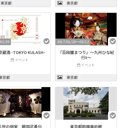
東京都
東京都
01/29
2017/01/20〜03/12
蔵酒 -TOKYO KULASH-
『百段雛まつり』～九州ひな紀
行Ⅱ～
イベント
イベント
東京都
東京都
乱世の個室 戦国武勇伝
東京都庭園美術館