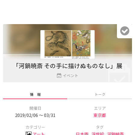
「河鍋暁斎 その手に描けぬものなし」展
イベント
情 報
トーク
開催日
エリア
2019/02/06 〜 03/31
東京都
カテゴリー
タグ
アート
日本画
,
浮世絵
,
河鍋暁斎