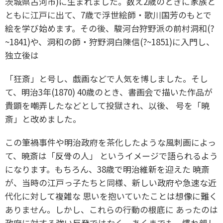
茨城県
古河市)に生まれました。数え2歳のときに家族と
ともに江戸に出て、7歳で
浮世絵師・歌川国芳のもとで
絵を学び始めます。その後、駿河台狩野派の前村洞和(?
~1841)や、洞和の師・狩野洞白陳信(?~1851)に入門し、
独立後は
「狂斎」と号し、戯画などで人気を博しました。そし
て、明治3年(1870) 40歳のとき、書画会で描いた作品が
貴顕を嘲弄したなどとして投獄され、以後、 号を「暁
斎」と改めました。
この筆禍事件や明治政府を茶化したような風刺画によっ
て、暁斎は「反骨の人」 というイメージで語られるよう
になります。もちろん、38歳で明治維新を迎えた 暁斎
が、当時の江戸っ子たちと同様、新しい政府や急速な近
代化に対して複雑な 思いを抱いていたことは想像に難く
ありません。しかし、これらの行動の根底に あったのは
政府に対する強い反発ではなく、あくまでも、慣れ親し