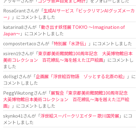
アッキー
さんが「
ゴジラ音声目覚まし時計
」をフォローしました
RosaGrant
さんが「
生成AIサービス「ビックリマンAIグッズメーカ
ー」
」にコメントしました
katarina8
さんが「
動き出す妖怪展 TOKYO 〜Imagination of
Japan〜
」にコメントしました
compostertaco
さんが「
特別展「水滸伝」
」にコメントしました
xsiren19
さんが「
東京都美術館開館100周年記念 大英博物館日本
美術コレクション 百花繚乱～海を越えた江戸絵画
」にコメントし
ました
dollsgl
さんが「
企画展「浮世絵百物語 ゾッとする北斎の絵」
」に
コメントしました
PeggVikutong
さんが「
展覧会「東京都美術館開館100周年記念
大英博物館日本美術コレクション 百花繚乱〜海を越えた江戸絵
画」
」にコメントしました
skynko41
さんが「
浮世絵スーパークリエイター 歌川国芳展
」にコ
メントしました