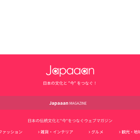
日本の文化と ”今” をつなぐ！
Japaaan
MAGAZINE
日本の伝統文化と"今"をつなぐウェブマガジン
ファッション
雑貨・インテリア
グルメ
観光・地