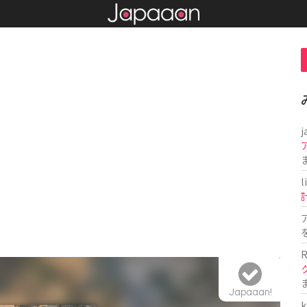
j
l
R
Japaaan!
k