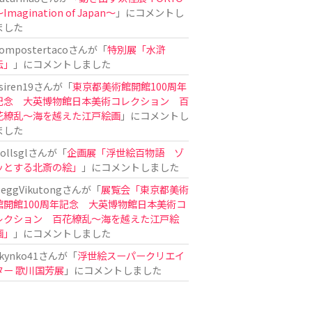
Imagination of Japan〜
」にコメントし
ました
ompostertaco
さんが「
特別展「水滸
伝」
」にコメントしました
siren19
さんが「
東京都美術館開館100周年
記念 大英博物館日本美術コレクション 百
花繚乱～海を越えた江戸絵画
」にコメントし
ました
ollsgl
さんが「
企画展「浮世絵百物語 ゾ
ッとする北斎の絵」
」にコメントしました
eggVikutong
さんが「
展覧会「東京都美術
館開館100周年記念 大英博物館日本美術コ
レクション 百花繚乱〜海を越えた江戸絵
画」
」にコメントしました
kynko41
さんが「
浮世絵スーパークリエイ
ター 歌川国芳展
」にコメントしました