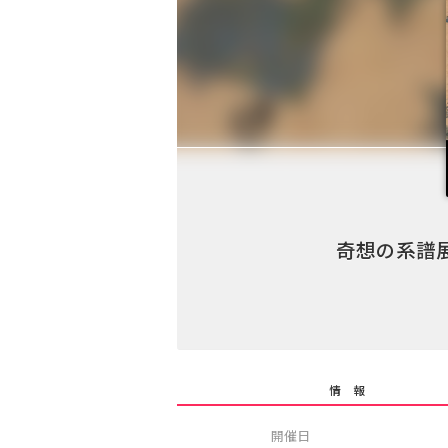
奇想の系譜
情 報
開催日