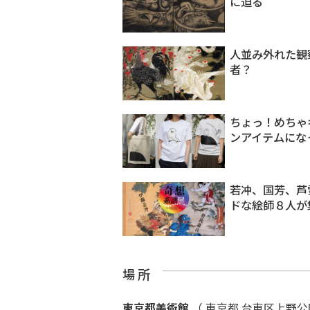
に迫る
人並み外れた観
者？
ちょっ！めちゃ
ンアイテムにな
若冲、国芳、芦
ドな絵師８人が
場 所
東京都美術館
（ 東京都 台東区上野公園