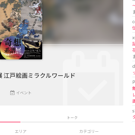
〜
c
x
d
展 江戸絵画ミラクルワールド
P
イベント
s
トーク
エリア
カテゴリー