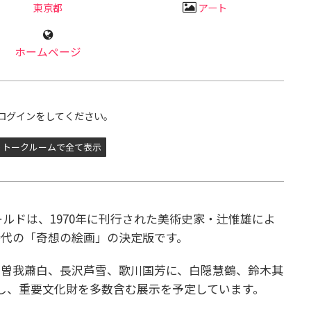
東京都
アート
ホームページ
ログインをしてください。
トークルームで全て表示
ールドは、
1970年に刊行された美術史家・辻惟雄によ
代の「奇想の絵画」の決定版です。
、曽我蕭白、長沢芦雪、歌川国芳に、白隠慧鶴、鈴木其
し、重要文化財を多数含む展示を予定しています。