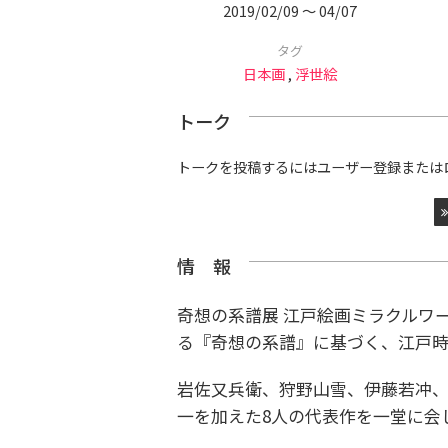
2019/02/09 〜 04/07
タグ
日本画
,
浮世絵
トーク
トークを投稿するにはユーザー登録または
情 報
奇想の系譜展 江戸絵画ミラクルワ
る『奇想の系譜』に基づく、江戸時
岩佐又兵衛、狩野山雪、伊藤若冲
一を加えた8人の代表作を一堂に会