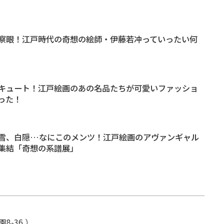
察眼！江戸時代の奇想の絵師・伊藤若冲っていったい何
キュート！江戸絵画のあの名品たちが可愛いファッショ
った！
雪、白隠…なにこのメンツ！江戸絵画のアヴァンギャル
集結「奇想の系譜展」
8-36 ）