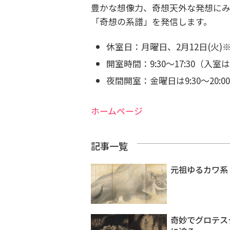
豊かな想像力、奇想天外な発想に
「奇想の系譜」を発信します。
休室日：月曜日、2月12日(火)
※
開室時間：9:30～17:30（入
夜間開室：金曜日は9:30～20:
ホームページ
記事一覧
元祖ゆるカワ系
奇妙でグロテス