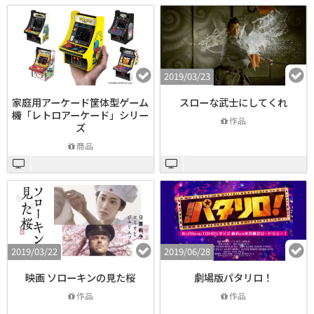
2019/03/23
家庭用アーケード筐体型ゲーム
スローな武士にしてくれ
機「レトロアーケード」シリー
作品
ズ
商品
2019/03/22
2019/06/28
映画 ソローキンの見た桜
劇場版パタリロ！
作品
作品