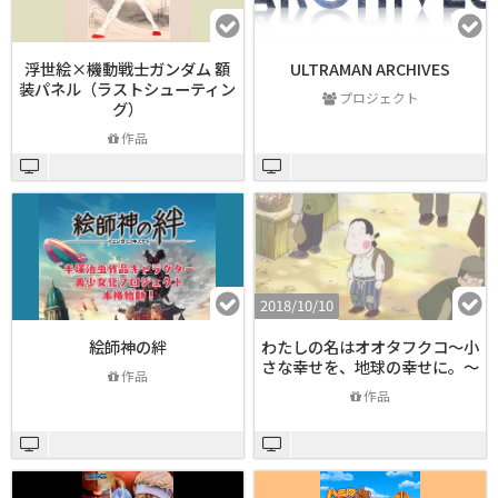
浮世絵×機動戦士ガンダム 額
ULTRAMAN ARCHIVES
装パネル（ラストシューティン
プロジェクト
グ）
作品
2018/10/10
絵師神の絆
わたしの名はオオタフクコ〜小
さな幸せを、地球の幸せに。〜
作品
作品