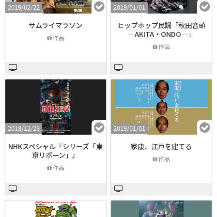
2019/02/22
2019/01/01
サムライマラソン
ヒップホップ民謡「秋田音頭
―AKITA・ONDO―」
作品
作品
2018/12/23
2019/01/01
NHKスペシャル『シリーズ「東
家康、江戸を建てる
京リボーン」』
作品
作品