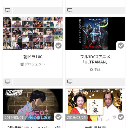
朝ドラ100
フル3DCGアニメ
「ULTRAMAN」
プロジェクト
作品
2019/03/07
2019/03/25
「劇場版シティーハンター <新
大奥 最終章