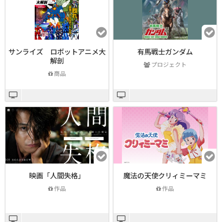
サンライズ ロボットアニメ大
有馬戦士ガンダム
解剖
プロジェクト
商品
映画「人間失格」
魔法の天使クリィミーマミ
作品
作品