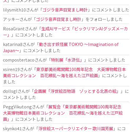
ス
」にコメントしました
lilysmith10
さんが「
ゴジラ音声目覚まし時計
」にコメントしました
アッキー
さんが「
ゴジラ音声目覚まし時計
」をフォローしました
RosaGrant
さんが「
生成AIサービス「ビックリマンAIグッズメーカ
ー」
」にコメントしました
katarina8
さんが「
動き出す妖怪展 TOKYO 〜Imagination of
Japan〜
」にコメントしました
compostertaco
さんが「
特別展「水滸伝」
」にコメントしました
xsiren19
さんが「
東京都美術館開館100周年記念 大英博物館日本
美術コレクション 百花繚乱～海を越えた江戸絵画
」にコメントし
ました
dollsgl
さんが「
企画展「浮世絵百物語 ゾッとする北斎の絵」
」に
コメントしました
PeggVikutong
さんが「
展覧会「東京都美術館開館100周年記念
大英博物館日本美術コレクション 百花繚乱〜海を越えた江戸絵
画」
」にコメントしました
skynko41
さんが「
浮世絵スーパークリエイター 歌川国芳展
」にコ