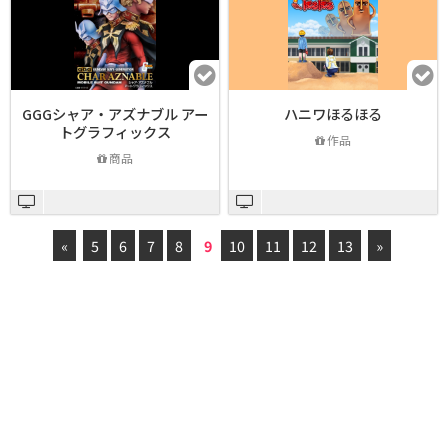
GGGシャア・アズナブル アー
ハニワほるほる
トグラフィックス
作品
商品
«
5
6
7
8
9
10
11
12
13
»