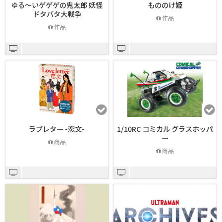
ゆる～いゲゲゲの鬼太郎 妖怪
もののけ姫
ドタバタ大戦争
作品
作品
ラブレター -恋文-
1/10RC コミカル グラスホッパ
ー
商品
商品