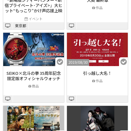
宿プライベート･アイズ>」大ヒ
作品
ット“もっこり”かけ声応援上映
会
イベント
東京都
2019/08/30
SEIKO×北斗の拳 35周年記念
引っ越し大名！
限定版オフィシャルウォッチ
作品
商品