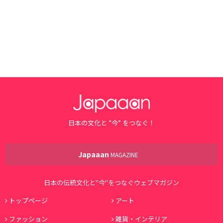
日本の文化と ”今” をつなぐ！
Japaaan
MAGAZINE
日本の伝統文化と"今"をつなぐウェブマガジン
トップページ
アート
ファッション
雑貨・インテリア