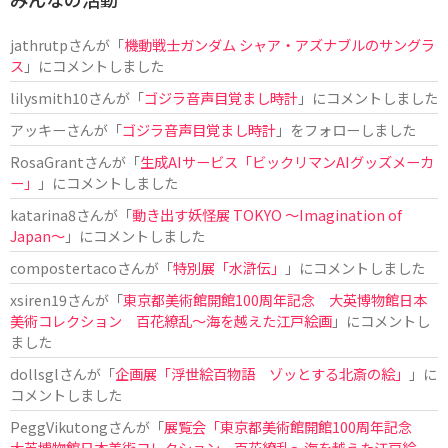
jathrutp
さんが「
機動戦士ガンダム シャア・アズナブルのサングラ
ス
」にコメントしました
lilysmith10
さんが「
ゴジラ音声目覚まし時計
」にコメントしました
アッキー
さんが「
ゴジラ音声目覚まし時計
」をフォローしました
RosaGrant
さんが「
生成AIサービス「ビックリマンAIグッズメーカ
ー」
」にコメントしました
katarina8
さんが「
動き出す妖怪展 TOKYO 〜Imagination of
Japan〜
」にコメントしました
compostertaco
さんが「
特別展「水滸伝」
」にコメントしました
xsiren19
さんが「
東京都美術館開館100周年記念 大英博物館日本
美術コレクション 百花繚乱～海を越えた江戸絵画
」にコメントし
ました
dollsgl
さんが「
企画展「浮世絵百物語 ゾッとする北斎の絵」
」に
コメントしました
PeggVikutong
さんが「
展覧会「東京都美術館開館100周年記念
大英博物館日本美術コレクション 百花繚乱〜海を越えた江戸絵