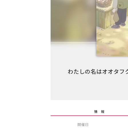
わたしの名はオオタフ
情 報
開催日