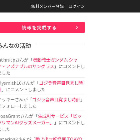
無料メンバー登録
ログイン
情報を掲載する
みんなの活動
athrutp
さんが「
機動戦士ガンダム シャ
ア・アズナブルのサングラス
」にコメントし
ました
ilysmith10
さんが「
ゴジラ音声目覚まし時
計
」にコメントしました
アッキー
さんが「
ゴジラ音声目覚まし時計
」
をフォローしました
osaGrant
さんが「
生成AIサービス「ビッ
クリマンAIグッズメーカー」
」にコメントし
ました
atarina8
さんが「
動き出す妖怪展 TOKYO