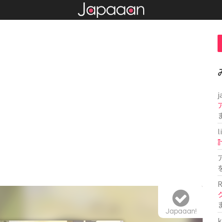
j
l
R
Japaaan!
k