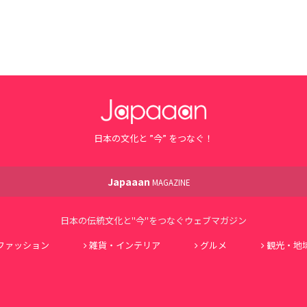
日本の文化と ”今” をつなぐ！
Japaaan
MAGAZINE
日本の伝統文化と"今"をつなぐウェブマガジン
ファッション
雑貨・インテリア
グルメ
観光・地