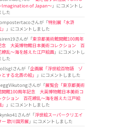
Imagination of Japan〜
」にコメントし
ました
ompostertaco
さんが「
特別展「水滸
伝」
」にコメントしました
siren19
さんが「
東京都美術館開館100周年
記念 大英博物館日本美術コレクション 百
花繚乱～海を越えた江戸絵画
」にコメントし
ました
ollsgl
さんが「
企画展「浮世絵百物語 ゾ
ッとする北斎の絵」
」にコメントしました
eggVikutong
さんが「
展覧会「東京都美術
館開館100周年記念 大英博物館日本美術コ
レクション 百花繚乱〜海を越えた江戸絵
画」
」にコメントしました
kynko41
さんが「
浮世絵スーパークリエイ
ター 歌川国芳展
」にコメントしました