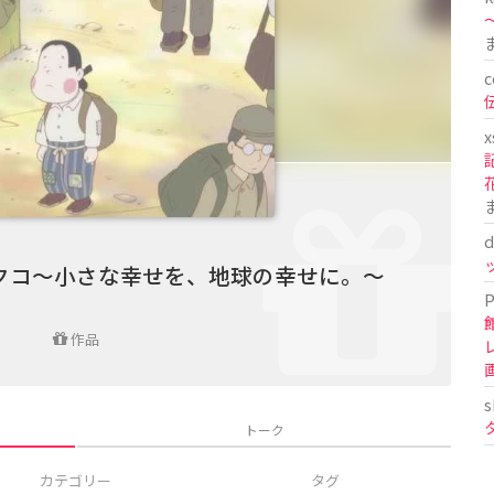
〜
c
x
d
クコ〜小さな幸せを、地球の幸せに。〜
P
作品
s
トーク
カテゴリー
タグ