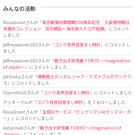
みんなの活動
RosaGrant
さんが「
東京都美術館開館100周年記念 大英博物館日
本美術コレクション 百花繚乱～海を越えた江戸絵画
」にコメント
しました
jeffreywarner283
さんが「
ゴジラ音声目覚まし時計
」にコメントし
ました
jeffreywarner283
さんが「
動き出す妖怪展 TOKYO 〜Imagination
of Japan〜
」にコメントしました
jathrutp
さんが「
機動戦士ガンダム シャア・アズナブルのサングラ
ス
」にコメントしました
lilysmith10
さんが「
ゴジラ音声目覚まし時計
」にコメントしました
アッキー
さんが「
ゴジラ音声目覚まし時計
」をフォローしました
RosaGrant
さんが「
生成AIサービス「ビックリマンAIグッズメーカ
ー」
」にコメントしました
katarina8
さんが「
動き出す妖怪展 TOKYO 〜Imagination of
Japan〜
」にコメントしました