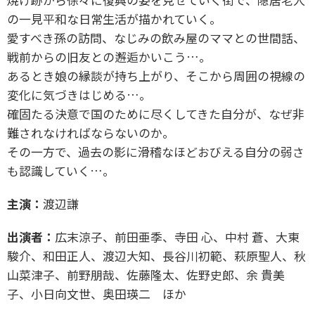
の一見平和な日常生活が描かれていく。
愛すべき孫の訪問、なじみの飲み屋のママとの世間話、
戦前からの旧友との邂逅かいこう…。
あるとき娘の縁談が持ち上がり、そこから周囲の視線の
変化に気づきはじめる…。
確固たる決意で国のために尽くしてきた自分が、なぜ非
難されなければならないのか。
その一方で、過去の影に滑稽なほどおびえる自分の弱さ
も認識していく…。
主演：
渡辺謙
出演者：
広末涼子、前田亜季、寺田 心、中村 蒼、大東
駿介、和田正人、渡辺大知、長谷川初範、
萩原聖人、秋
山菜津子、前野朋哉、佐藤隆太、佐野史郎、余 貴美
子、小日向文世、奥田瑛二 ほか