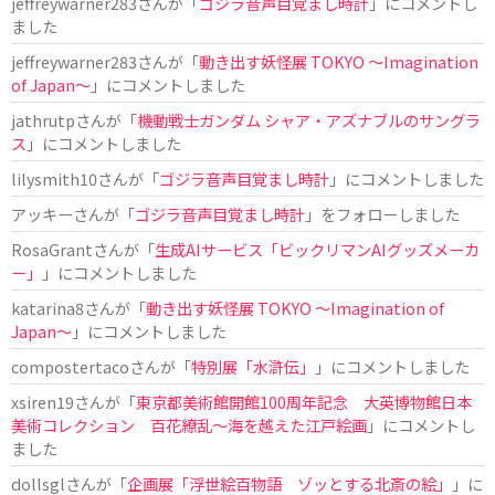
jeffreywarner283
さんが「
ゴジラ音声目覚まし時計
」にコメントし
ました
jeffreywarner283
さんが「
動き出す妖怪展 TOKYO 〜Imagination
of Japan〜
」にコメントしました
jathrutp
さんが「
機動戦士ガンダム シャア・アズナブルのサングラ
ス
」にコメントしました
lilysmith10
さんが「
ゴジラ音声目覚まし時計
」にコメントしました
アッキー
さんが「
ゴジラ音声目覚まし時計
」をフォローしました
RosaGrant
さんが「
生成AIサービス「ビックリマンAIグッズメーカ
ー」
」にコメントしました
katarina8
さんが「
動き出す妖怪展 TOKYO 〜Imagination of
Japan〜
」にコメントしました
compostertaco
さんが「
特別展「水滸伝」
」にコメントしました
xsiren19
さんが「
東京都美術館開館100周年記念 大英博物館日本
美術コレクション 百花繚乱～海を越えた江戸絵画
」にコメントし
ました
dollsgl
さんが「
企画展「浮世絵百物語 ゾッとする北斎の絵」
」に