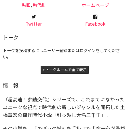
映画
,
時代劇
ホームページ
Twitter
Facebook
トーク
トークを投稿するにはユーザー登録またはログインをしてくださ
い。
トークルームで全て表示
情 報
『超高速！参勤交代』シリーズで、これまでになかった
ユニークな視点で
時代劇の新しいジャンルを開拓した土
橋章宏の傑作時代小説「引っ越し大名三千里」。
その小説を、『のぼうの城』を手掛けた犬童一心が監督