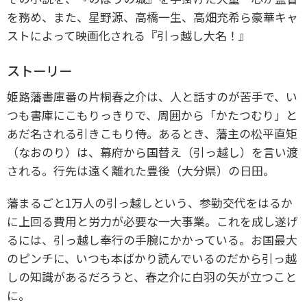
を務め、
また、星野源、高橋一生、高畑充希ら豪華キャ
ストによって映画化される
『引っ越し大名！』
ストーリー
姫路藩書庫番の片桐春之介は、人と話すのが苦手で、い
つも書庫にこもりっきりで、周囲から「かたつむり」と
あだ名される引きこもり侍。あるとき、藩主の松平直矩
（なおのり）は、幕府から国替え（引っ越し）を言い渡
される。行先は遠く離れた豊後（大分県）の日田。
藩まるごと1万人の引っ越しという、参勤交代をはるか
に上回る費用と労力が必要な一大事業。これを成し遂げ
るには、引っ越し奉行の手腕にかかっている。お国最大
のピンチに、いつも本ばかり読んでいるのだから引っ越
しの知識があるだろうと、春之介に白羽の矢が立つこと
に。