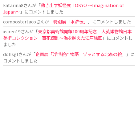
katarina8
さんが「
動き出す妖怪展 TOKYO 〜Imagination of
Japan〜
」にコメントしました
compostertaco
さんが「
特別展「水滸伝」
」にコメントしました
xsiren19
さんが「
東京都美術館開館100周年記念 大英博物館日本
美術コレクション 百花繚乱～海を越えた江戸絵画
」にコメントし
ました
dollsgl
さんが「
企画展「浮世絵百物語 ゾッとする北斎の絵」
」に
コメントしました