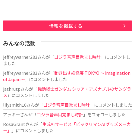
情報を掲載する
みんなの活動
jeffreywarner283
さんが「
ゴジラ音声目覚まし時計
」にコメントし
ました
jeffreywarner283
さんが「
動き出す妖怪展 TOKYO 〜Imagination
of Japan〜
」にコメントしました
jathrutp
さんが「
機動戦士ガンダム シャア・アズナブルのサングラ
ス
」にコメントしました
lilysmith10
さんが「
ゴジラ音声目覚まし時計
」にコメントしました
アッキー
さんが「
ゴジラ音声目覚まし時計
」をフォローしました
RosaGrant
さんが「
生成AIサービス「ビックリマンAIグッズメーカ
ー」
」にコメントしました