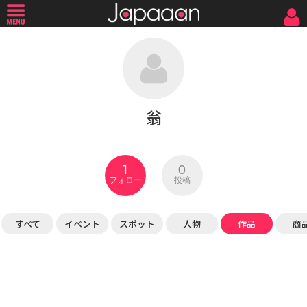
翁
1
0
フォロー
投稿
すべて
イベント
スポット
人物
作品
商