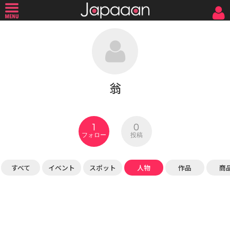
翁
1
0
フォロー
投稿
すべて
イベント
スポット
人物
作品
商