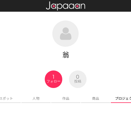
翁
1
0
フォロー
投稿
スポット
人物
作品
商品
プロジェ