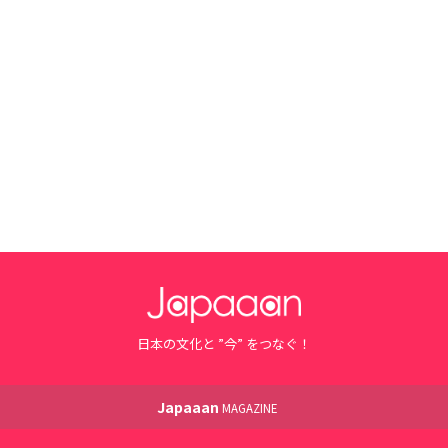
日本の文化と ”今” をつなぐ！
Japaaan
MAGAZINE