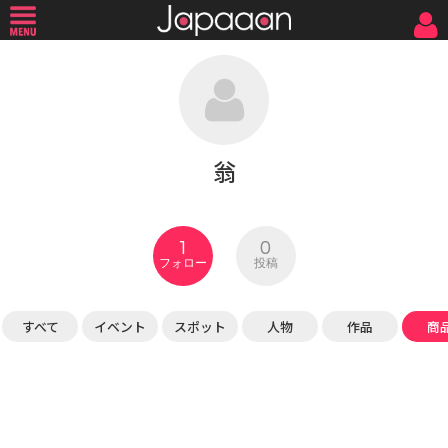
翁
1
0
フォロー
投稿
すべて
イベント
スポット
人物
作品
商