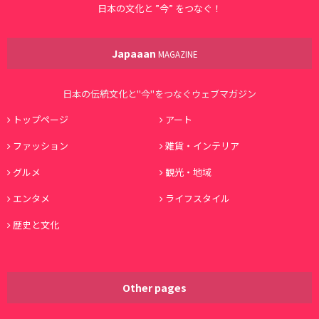
日本の文化と ”今” をつなぐ！
Japaaan
MAGAZINE
日本の伝統文化と"今"をつなぐウェブマガジン
トップページ
アート
ファッション
雑貨・インテリア
グルメ
観光・地域
エンタメ
ライフスタイル
歴史と文化
Other pages