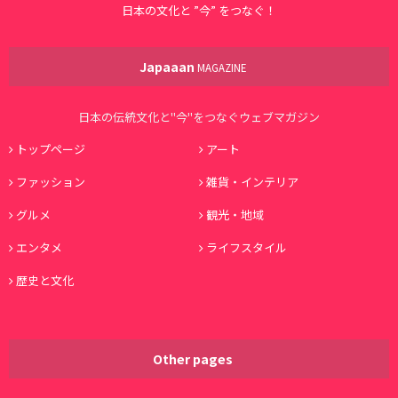
日本の文化と ”今” をつなぐ！
Japaaan
MAGAZINE
日本の伝統文化と"今"をつなぐウェブマガジン
トップページ
アート
ファッション
雑貨・インテリア
グルメ
観光・地域
エンタメ
ライフスタイル
歴史と文化
Other pages