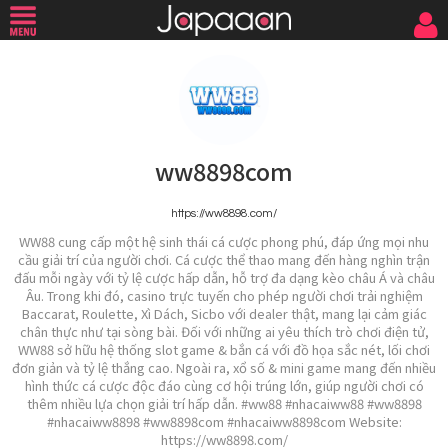
ww8898com
https://ww8898.com/
WW88 cung cấp một hệ sinh thái cá cược phong phú, đáp ứng mọi nhu
cầu giải trí của người chơi. Cá cược thể thao mang đến hàng nghìn trận
đấu mỗi ngày với tỷ lệ cược hấp dẫn, hỗ trợ đa dạng kèo châu Á và châu
Âu. Trong khi đó, casino trực tuyến cho phép người chơi trải nghiệm
Baccarat, Roulette, Xì Dách, Sicbo với dealer thật, mang lại cảm giác
chân thực như tại sòng bài. Đối với những ai yêu thích trò chơi điện tử,
WW88 sở hữu hệ thống slot game & bắn cá với đồ họa sắc nét, lối chơi
đơn giản và tỷ lệ thắng cao. Ngoài ra, xổ số & mini game mang đến nhiều
hình thức cá cược độc đáo cùng cơ hội trúng lớn, giúp người chơi có
thêm nhiều lựa chọn giải trí hấp dẫn. #ww88 #nhacaiww88 #ww8898
#nhacaiww8898 #ww8898com #nhacaiww8898com Website:
https://ww8898.com/