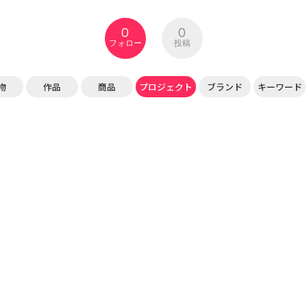
0
0
フォロー
投稿
物
作品
商品
プロジェクト
ブランド
キーワード