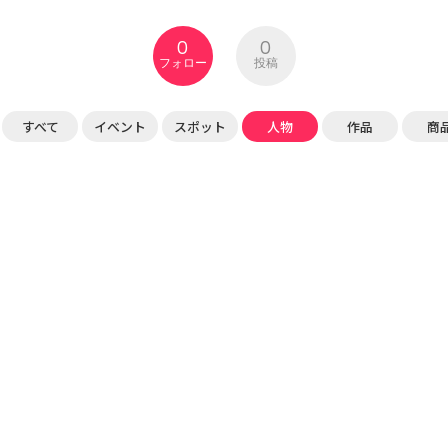
0
0
フォロー
投稿
すべて
イベント
スポット
人物
作品
商