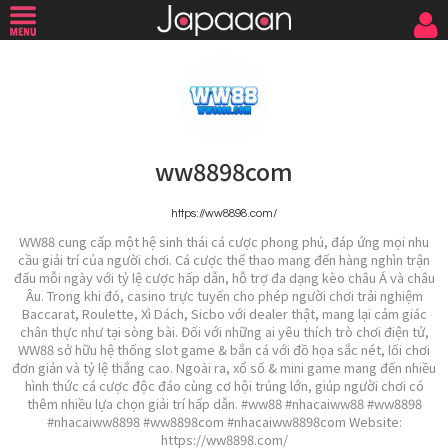
ww8898com
https://ww8898.com/
WW88 cung cấp một hệ sinh thái cá cược phong phú, đáp ứng mọi nhu
cầu giải trí của người chơi. Cá cược thể thao mang đến hàng nghìn trận
đấu mỗi ngày với tỷ lệ cược hấp dẫn, hỗ trợ đa dạng kèo châu Á và châu
Âu. Trong khi đó, casino trực tuyến cho phép người chơi trải nghiệm
Baccarat, Roulette, Xì Dách, Sicbo với dealer thật, mang lại cảm giác
chân thực như tại sòng bài. Đối với những ai yêu thích trò chơi điện tử,
WW88 sở hữu hệ thống slot game & bắn cá với đồ họa sắc nét, lối chơi
đơn giản và tỷ lệ thắng cao. Ngoài ra, xổ số & mini game mang đến nhiều
hình thức cá cược độc đáo cùng cơ hội trúng lớn, giúp người chơi có
thêm nhiều lựa chọn giải trí hấp dẫn. #ww88 #nhacaiww88 #ww8898
#nhacaiww8898 #ww8898com #nhacaiww8898com Website:
https://ww8898.com/