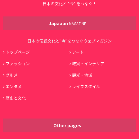
日本の文化と ”今” をつなぐ！
Japaaan
MAGAZINE
日本の伝統文化と"今"をつなぐウェブマガジン
トップページ
アート
ファッション
雑貨・インテリア
グルメ
観光・地域
エンタメ
ライフスタイル
歴史と文化
Other pages