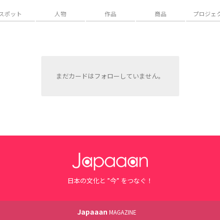
スポット
人物
作品
商品
プロジェ
まだカードはフォローしていません。
日本の文化と ”今” をつなぐ！
Japaaan
MAGAZINE