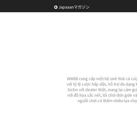
Japaaanマガジン
WW88 cung cấp một hệ sinh thái cá cượ
với tỷ lệ cược hấp dẫn, hỗ trợ đa dạng 
Sicbo với dealer thật, mang lại cảm gi
với đồ họa sắc nét, lối chơi đơn giản 
người chơi có thêm nhiều lựa 