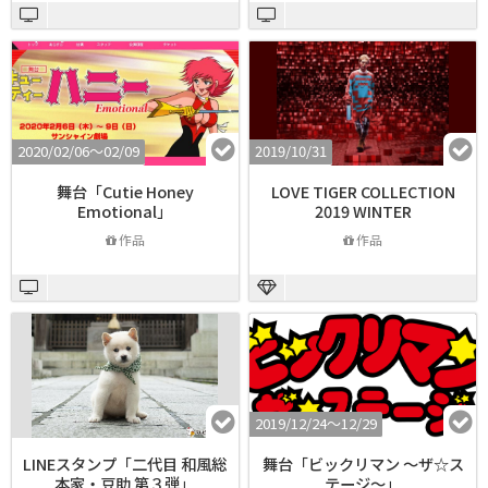
2020/02/06〜02/09
2019/10/31
舞台「Cutie Honey
LOVE TIGER COLLECTION
Emotional」
2019 WINTER
作品
作品
2019/12/24〜12/29
LINEスタンプ「二代目 和風総
舞台「ビックリマン 〜ザ☆ス
本家・豆助 第３弾」
テージ〜」