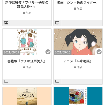
新作歌舞伎『プペル ～天明の
映画「シン・仮面ライダー」
護美人間～』
作品
作品
2021/09/27
2021/09/15
書籍版『ウチの江戸美人』
アニメ『平家物語』
作品
作品