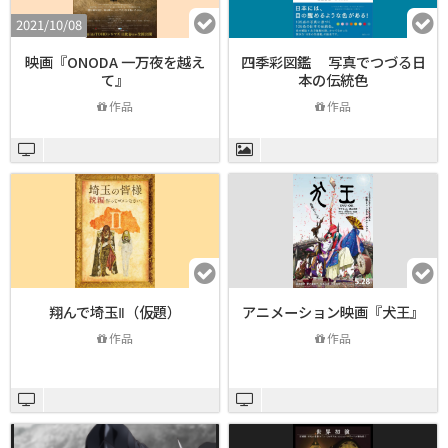
2021/10/08
映画『ONODA 一万夜を越え
四季彩図鑑 写真でつづる日
て』
本の伝統色
作品
作品
翔んで埼玉Ⅱ（仮題）
アニメーション映画『犬王』
作品
作品