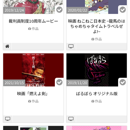
2019/12/24
2020/02/22
裁判員制度10周年ムービー
映画 ねこねこ日本史 ~龍馬のは
ちゃめちゃタイムトラベルぜ
作品
よ!~
作品
2021/10/15
2019/11/20
映画「燃えよ剣」
ばるぼら オリジナル版
作品
作品