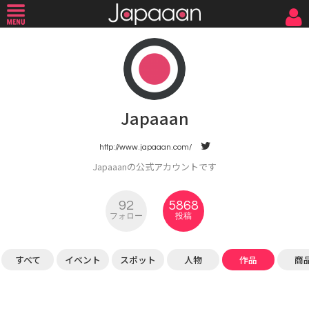
Japaaan
http://www.japaaan.com/
Japaaanの公式アカウントです
92
5868
フォロー
投稿
すべて
イベント
スポット
人物
作品
商