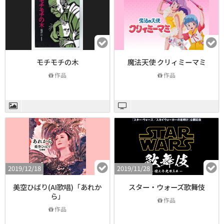
モチモチの木
魔法天使 クリィミーマミ
作品
作品
2019/12/18
2019/11/28
美空ひばり(AI歌唱)「あれか
スター・ウォーズ歌舞伎
ら」
作品
作品