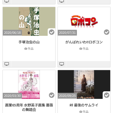
2020/06/18
2020/07/31
手塚治虫の山
がんばれいわ!!ロボコン
作品
作品
2020/03/30
2020/09/25
画業65周年 水野英子画集 薔薇
峠 最後のサムライ
の舞踏会
作品