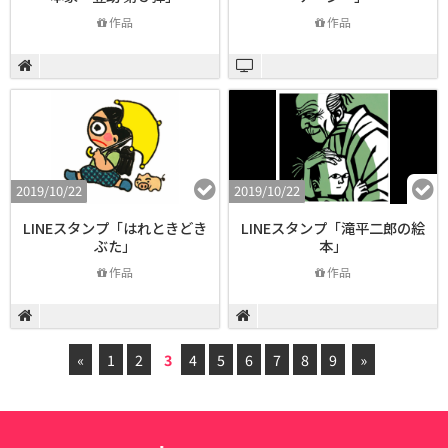
作品
作品
2019/10/22
2019/10/22
LINEスタンプ「はれときどき
LINEスタンプ「滝平二郎の絵
ぶた」
本」
作品
作品
«
1
2
3
4
5
6
7
8
9
»