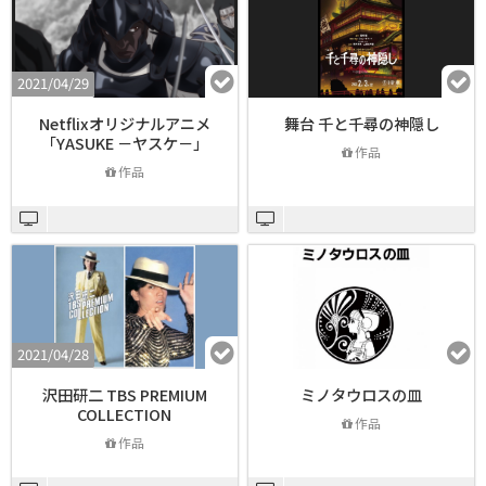
2021/04/29
Netflixオリジナルアニメ
舞台 千と千尋の神隠し
「YASUKE －ヤスケ－」
作品
作品
2021/04/28
沢田研二 TBS PREMIUM
ミノタウロスの皿
COLLECTION
作品
作品