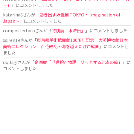
ー」
」にコメントしました
katarina8
さんが「
動き出す妖怪展 TOKYO 〜Imagination of
Japan〜
」にコメントしました
compostertaco
さんが「
特別展「水滸伝」
」にコメントしました
xsiren19
さんが「
東京都美術館開館100周年記念 大英博物館日本
美術コレクション 百花繚乱～海を越えた江戸絵画
」にコメントし
ました
dollsgl
さんが「
企画展「浮世絵百物語 ゾッとする北斎の絵」
」に
コメントしました