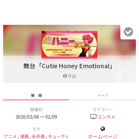
舞台「Cutie Honey Emotional」
作品
情 報
トーク
開催日
カテゴリー
2020/02/06 〜 02/09
エンタメ
タグ
アニメ
,
漫画
,
永井豪
,
キューティ
ホームページ