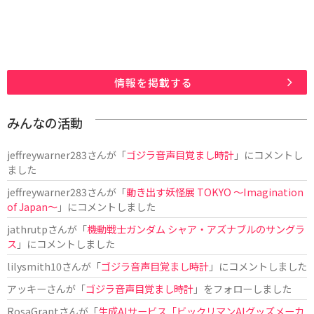
情報を掲載する
みんなの活動
jeffreywarner283
さんが「
ゴジラ音声目覚まし時計
」にコメントし
ました
jeffreywarner283
さんが「
動き出す妖怪展 TOKYO 〜Imagination
of Japan〜
」にコメントしました
jathrutp
さんが「
機動戦士ガンダム シャア・アズナブルのサングラ
ス
」にコメントしました
lilysmith10
さんが「
ゴジラ音声目覚まし時計
」にコメントしました
アッキー
さんが「
ゴジラ音声目覚まし時計
」をフォローしました
RosaGrant
さんが「
生成AIサービス「ビックリマンAIグッズメーカ