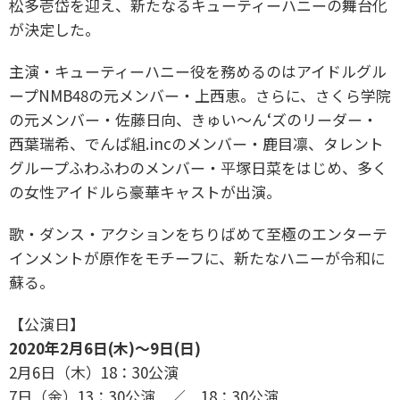
松多壱岱を迎え、新たなるキューティーハニーの舞台化
が決定した。
主演・キューティーハニー役を務めるのはアイドルグル
ープNMB48の元メンバー・上西恵。さらに、さくら学院
の元メンバー・佐藤日向、きゅい〜ん‘ズのリーダー・
西葉瑞希、でんぱ組.incのメンバー・鹿目凛、タレント
グループふわふわのメンバー・平塚日菜をはじめ、多く
の女性アイドルら豪華キャストが出演。
歌・ダンス・アクションをちりばめて至極のエンターテ
インメントが原作をモチーフに、新たなハニーが令和に
蘇る。
【公演日】
2020年2月6日(木)～9日(日)
2月6日（木）18：30公演
7日（金）13：30公演 ／ 18：30公演