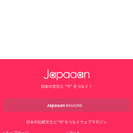
日本の文化と ”今” をつなぐ！
Japaaan
MAGAZINE
日本の伝統文化と"今"をつなぐウェブマガジン
トップページ
アート