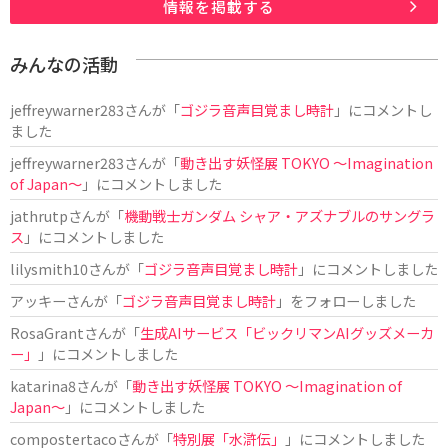
情報を掲載する
みんなの活動
jeffreywarner283
さんが「
ゴジラ音声目覚まし時計
」にコメントし
ました
jeffreywarner283
さんが「
動き出す妖怪展 TOKYO 〜Imagination
of Japan〜
」にコメントしました
jathrutp
さんが「
機動戦士ガンダム シャア・アズナブルのサングラ
ス
」にコメントしました
lilysmith10
さんが「
ゴジラ音声目覚まし時計
」にコメントしました
アッキー
さんが「
ゴジラ音声目覚まし時計
」をフォローしました
RosaGrant
さんが「
生成AIサービス「ビックリマンAIグッズメーカ
ー」
」にコメントしました
katarina8
さんが「
動き出す妖怪展 TOKYO 〜Imagination of
Japan〜
」にコメントしました
compostertaco
さんが「
特別展「水滸伝」
」にコメントしました