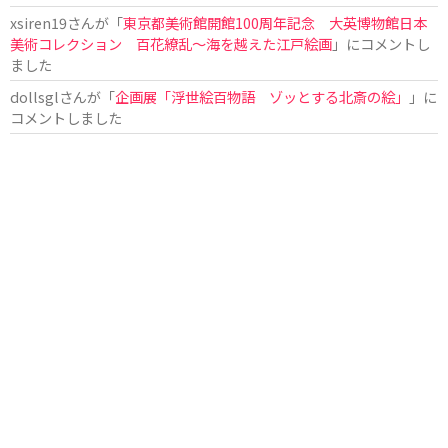
xsiren19
さんが「
東京都美術館開館100周年記念 大英博物館日本
美術コレクション 百花繚乱～海を越えた江戸絵画
」にコメントし
ました
dollsgl
さんが「
企画展「浮世絵百物語 ゾッとする北斎の絵」
」に
コメントしました