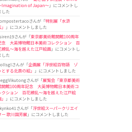
Imagination of Japan〜
」にコメントし
ました
ompostertaco
さんが「
特別展「水滸
伝」
」にコメントしました
siren19
さんが「
東京都美術館開館100周年
記念 大英博物館日本美術コレクション 百
花繚乱～海を越えた江戸絵画
」にコメントし
ました
ollsgl
さんが「
企画展「浮世絵百物語 ゾ
ッとする北斎の絵」
」にコメントしました
eggVikutong
さんが「
展覧会「東京都美術
館開館100周年記念 大英博物館日本美術コ
レクション 百花繚乱〜海を越えた江戸絵
画」
」にコメントしました
kynko41
さんが「
浮世絵スーパークリエイ
ター 歌川国芳展
」にコメントしました