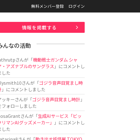
無料メンバー登録
ログイン
情報を掲載する
みんなの活動
athrutp
さんが「
機動戦士ガンダム シャ
ア・アズナブルのサングラス
」にコメントし
ました
ilysmith10
さんが「
ゴジラ音声目覚まし時
計
」にコメントしました
アッキー
さんが「
ゴジラ音声目覚まし時計
」
をフォローしました
osaGrant
さんが「
生成AIサービス「ビッ
クリマンAIグッズメーカー」
」にコメントし
ました
atarina8
さんが「
動き出す妖怪展 TOKYO