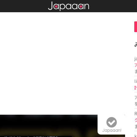
j
l
R
Japaaan!
k