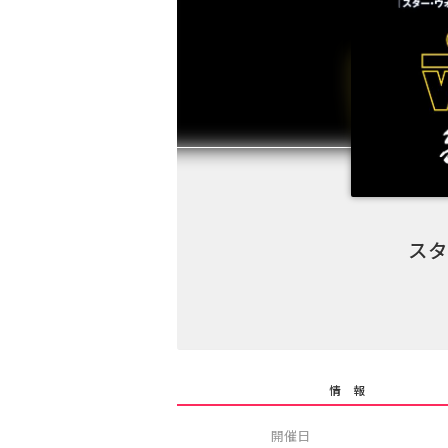
スタ
情 報
開催日