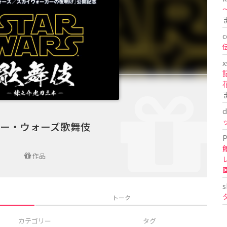
〜
c
x
d
ー・ウォーズ歌舞伎
P
作品
s
トーク
カテゴリー
タグ