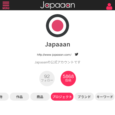
Japaaan
http://www.japaaan.com/
Japaaanの公式アカウントです
92
5868
フォロー
投稿
物
作品
商品
プロジェクト
ブランド
キーワード