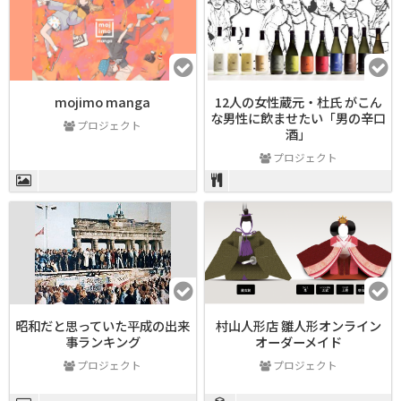
mojimo manga
12人の女性蔵元・杜氏 がこん
な男性に飲ませたい「男の辛口
プロジェクト
酒」
プロジェクト
昭和だと思っていた平成の出来
村山人形店 雛人形オンライン
事ランキング
オーダーメイド
プロジェクト
プロジェクト