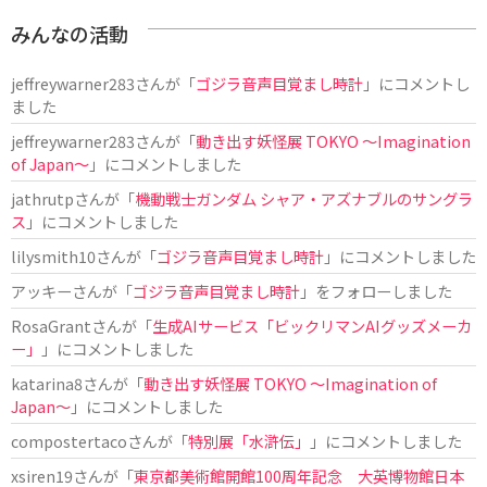
みんなの活動
jeffreywarner283
さんが「
ゴジラ音声目覚まし時計
」にコメントし
ました
jeffreywarner283
さんが「
動き出す妖怪展 TOKYO 〜Imagination
of Japan〜
」にコメントしました
jathrutp
さんが「
機動戦士ガンダム シャア・アズナブルのサングラ
ス
」にコメントしました
lilysmith10
さんが「
ゴジラ音声目覚まし時計
」にコメントしました
アッキー
さんが「
ゴジラ音声目覚まし時計
」をフォローしました
RosaGrant
さんが「
生成AIサービス「ビックリマンAIグッズメーカ
ー」
」にコメントしました
katarina8
さんが「
動き出す妖怪展 TOKYO 〜Imagination of
Japan〜
」にコメントしました
compostertaco
さんが「
特別展「水滸伝」
」にコメントしました
xsiren19
さんが「
東京都美術館開館100周年記念 大英博物館日本