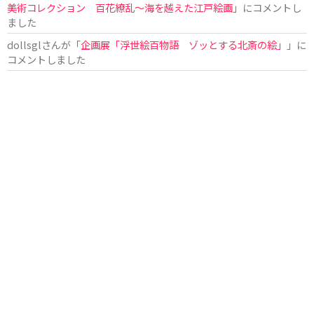
美術コレクション 百花繚乱～海を越えた江戸絵画
」にコメントし
ました
dollsgl
さんが「
企画展「浮世絵百物語 ゾッとする北斎の絵」
」に
コメントしました