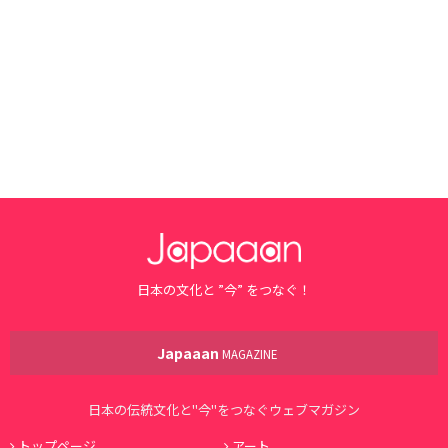
日本の文化と ”今” をつなぐ！
Japaaan
MAGAZINE
日本の伝統文化と"今"をつなぐウェブマガジン
トップページ
アート