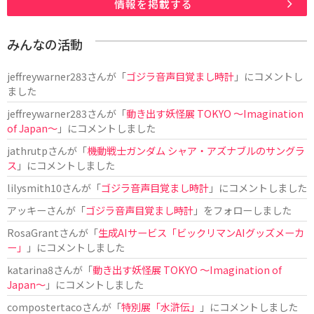
情報を掲載する
みんなの活動
jeffreywarner283
さんが「
ゴジラ音声目覚まし時計
」にコメントし
ました
jeffreywarner283
さんが「
動き出す妖怪展 TOKYO 〜Imagination
of Japan〜
」にコメントしました
jathrutp
さんが「
機動戦士ガンダム シャア・アズナブルのサングラ
ス
」にコメントしました
lilysmith10
さんが「
ゴジラ音声目覚まし時計
」にコメントしました
アッキー
さんが「
ゴジラ音声目覚まし時計
」をフォローしました
RosaGrant
さんが「
生成AIサービス「ビックリマンAIグッズメーカ
ー」
」にコメントしました
katarina8
さんが「
動き出す妖怪展 TOKYO 〜Imagination of
Japan〜
」にコメントしました
compostertaco
さんが「
特別展「水滸伝」
」にコメントしました