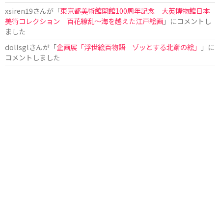
xsiren19
さんが「
東京都美術館開館100周年記念 大英博物館日本
美術コレクション 百花繚乱～海を越えた江戸絵画
」にコメントし
ました
dollsgl
さんが「
企画展「浮世絵百物語 ゾッとする北斎の絵」
」に
コメントしました