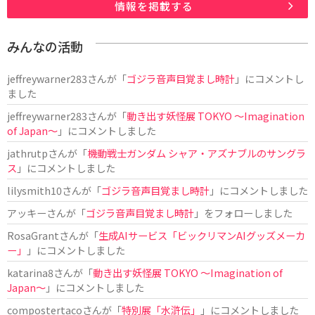
情報を掲載する
みんなの活動
jeffreywarner283
さんが「
ゴジラ音声目覚まし時計
」にコメントし
ました
jeffreywarner283
さんが「
動き出す妖怪展 TOKYO 〜Imagination
of Japan〜
」にコメントしました
jathrutp
さんが「
機動戦士ガンダム シャア・アズナブルのサングラ
ス
」にコメントしました
lilysmith10
さんが「
ゴジラ音声目覚まし時計
」にコメントしました
アッキー
さんが「
ゴジラ音声目覚まし時計
」をフォローしました
RosaGrant
さんが「
生成AIサービス「ビックリマンAIグッズメーカ
ー」
」にコメントしました
katarina8
さんが「
動き出す妖怪展 TOKYO 〜Imagination of
Japan〜
」にコメントしました
compostertaco
さんが「
特別展「水滸伝」
」にコメントしました