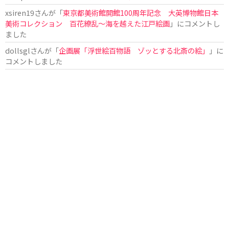
xsiren19
さんが「
東京都美術館開館100周年記念 大英博物館日本
美術コレクション 百花繚乱～海を越えた江戸絵画
」にコメントし
ました
dollsgl
さんが「
企画展「浮世絵百物語 ゾッとする北斎の絵」
」に
コメントしました