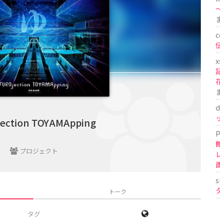
〜
c
x
d
ection TOYAMApping
P
プロジェクト
s
トーク
タグ