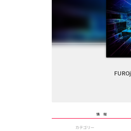
FUROj
情 報
カテゴリー