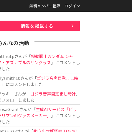
無料メンバー登録
ログイン
情報を掲載する
みんなの活動
athrutp
さんが「
機動戦士ガンダム シャ
ア・アズナブルのサングラス
」にコメントし
ました
ilysmith10
さんが「
ゴジラ音声目覚まし時
計
」にコメントしました
アッキー
さんが「
ゴジラ音声目覚まし時計
」
をフォローしました
osaGrant
さんが「
生成AIサービス「ビッ
クリマンAIグッズメーカー」
」にコメントし
ました
atarina8
さんが「
動き出す妖怪展 TOKYO