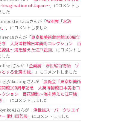
Imagination of Japan〜
」にコメントし
ました
ompostertaco
さんが「
特別展「水滸
伝」
」にコメントしました
siren19
さんが「
東京都美術館開館100周年
記念 大英博物館日本美術コレクション 百
花繚乱～海を越えた江戸絵画
」にコメントし
ました
ollsgl
さんが「
企画展「浮世絵百物語 ゾ
ッとする北斎の絵」
」にコメントしました
eggVikutong
さんが「
展覧会「東京都美術
館開館100周年記念 大英博物館日本美術コ
レクション 百花繚乱〜海を越えた江戸絵
画」
」にコメントしました
kynko41
さんが「
浮世絵スーパークリエイ
ター 歌川国芳展
」にコメントしました