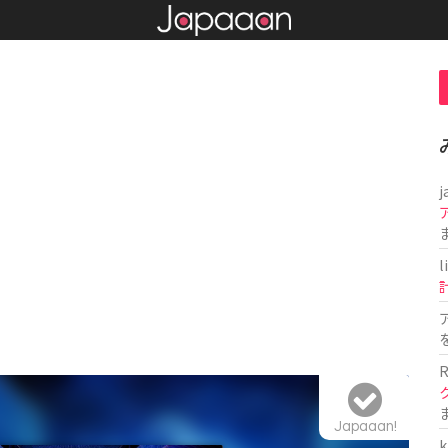
j
l
R
Japaaan!
k