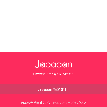
日本の文化と ”今” をつなぐ！
Japaaan
MAGAZINE
日本の伝統文化と"今"をつなぐウェブマガジン