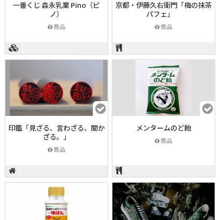
一番くじ 森永乳業 Pino（ピ
京都・伊藤久右衛門「梅の抹茶
ノ）
パフェ」
商品
商品
印鑑「見ざる、言わざる、聞か
メンタームのど飴
ざる。」
商品
商品