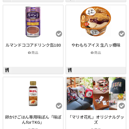
ルマンドココアドリンク缶180
やわもちアイス 生八ッ橋味
商品
商品
卵かけごはん専用味ぽん「味ぽ
「マリオ花札」オリジナルグッ
んforTKG」
ズ