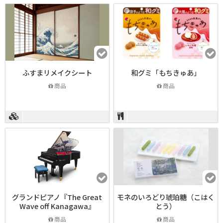
ふすまリメイクシート
和グミ「もちきゅあ」
商品
商品
グランドピアノ『The Great
モネのいろどり琥珀糖（こはく
Wave off Kanagawa』
とう）
商品
商品