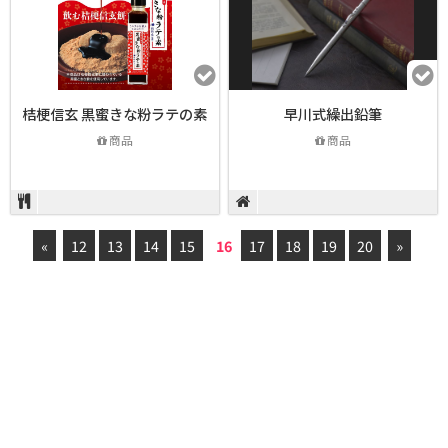
桔梗信玄 黒蜜きな粉ラテの素
早川式繰出鉛筆
商品
商品
«
12
13
14
15
16
17
18
19
20
»