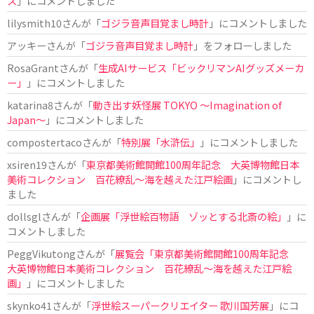
ス
」にコメントしました
lilysmith10
さんが「
ゴジラ音声目覚まし時計
」にコメントしました
アッキー
さんが「
ゴジラ音声目覚まし時計
」をフォローしました
RosaGrant
さんが「
生成AIサービス「ビックリマンAIグッズメーカ
ー」
」にコメントしました
katarina8
さんが「
動き出す妖怪展 TOKYO 〜Imagination of
Japan〜
」にコメントしました
compostertaco
さんが「
特別展「水滸伝」
」にコメントしました
xsiren19
さんが「
東京都美術館開館100周年記念 大英博物館日本
美術コレクション 百花繚乱～海を越えた江戸絵画
」にコメントし
ました
dollsgl
さんが「
企画展「浮世絵百物語 ゾッとする北斎の絵」
」に
コメントしました
PeggVikutong
さんが「
展覧会「東京都美術館開館100周年記念
大英博物館日本美術コレクション 百花繚乱〜海を越えた江戸絵
画」
」にコメントしました
skynko41
さんが「
浮世絵スーパークリエイター 歌川国芳展
」にコ