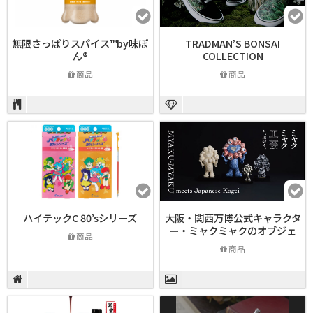
無限さっぱりスパイス™by味ぽ
TRADMAN’S BONSAI
ん®
COLLECTION
商品
商品
ハイテックC 80’sシリーズ
大阪・関西万博公式キャラクタ
ー・ミャクミャクのオブジェ
商品
商品