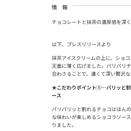
情 報
チョコレートと抹茶の濃厚感を深く
以下、プレスリリースより
抹茶アイスクリームの上に、ショコ
天面に
薄く広げました。パリパリチ
合わさること
で、濃くて深い贅沢な
★こだわりポイント①…パリッと
ース
パリパリッと割れるチョコはほん
な味
わいが楽しめるショコラソース
りまし
た。