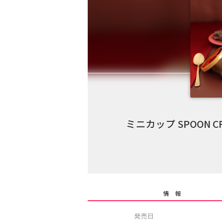
ミニカップ SPOON
情 報
発売日