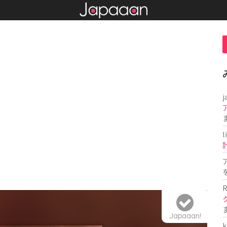
j
l
R
Japaaan!
k