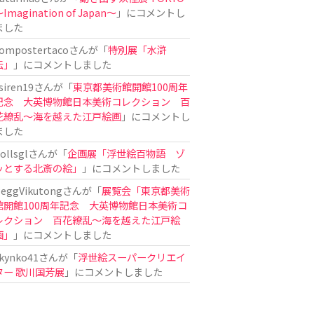
Imagination of Japan〜
」にコメントし
ました
ompostertaco
さんが「
特別展「水滸
伝」
」にコメントしました
siren19
さんが「
東京都美術館開館100周年
記念 大英博物館日本美術コレクション 百
花繚乱～海を越えた江戸絵画
」にコメントし
ました
ollsgl
さんが「
企画展「浮世絵百物語 ゾ
ッとする北斎の絵」
」にコメントしました
eggVikutong
さんが「
展覧会「東京都美術
館開館100周年記念 大英博物館日本美術コ
レクション 百花繚乱〜海を越えた江戸絵
画」
」にコメントしました
kynko41
さんが「
浮世絵スーパークリエイ
ター 歌川国芳展
」にコメントしました