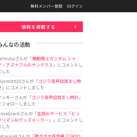
無料メンバー登録
ログイン
情報を掲載する
みんなの活動
athrutp
さんが「
機動戦士ガンダム シャ
ア・アズナブルのサングラス
」にコメントし
ました
ilysmith10
さんが「
ゴジラ音声目覚まし時
計
」にコメントしました
アッキー
さんが「
ゴジラ音声目覚まし時計
」
をフォローしました
osaGrant
さんが「
生成AIサービス「ビッ
クリマンAIグッズメーカー」
」にコメントし
ました
atarina8
さんが「
動き出す妖怪展 TOKYO