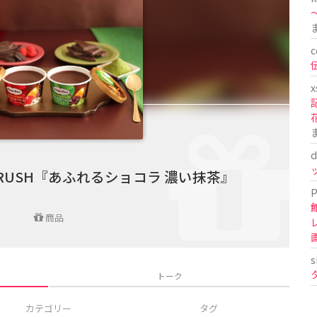
〜
c
x
d
 CRUSH『あふれるショコラ 濃い抹茶』
P
商品
s
トーク
カテゴリー
タグ