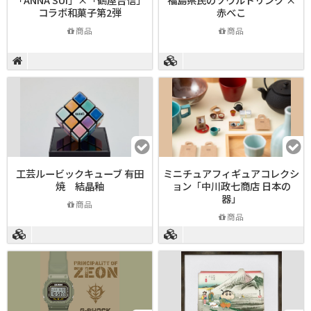
コラボ和菓子第2弾
赤べこ
商品
商品
工芸ルービックキューブ 有田
ミニチュアフィギュアコレクシ
焼 結晶釉
ョン「中川政七商店 日本の
器」
商品
商品