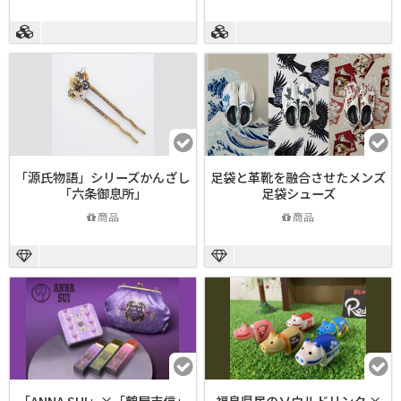
「源氏物語」シリーズかんざし
足袋と革靴を融合させたメンズ
「六条御息所」
足袋シューズ
商品
商品
「ANNA SUI」×「鶴屋吉信」
福島県民のソウルドリンク ×