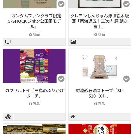
「ガンダムファンクラブ限定
クレヨンしんちゃん浮世絵木版
G-SHOCK ジオン公国軍モデ
画「東海道五十三次内 原 朝之
ル」
富士」
商品
商品
カプセルトイ「三島のふりかけ
対流形石油ストーブ「SL-
ポーチ」
510（C）」
商品
商品