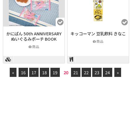
かにぱん 50th ANNIVERSARY
キッコーマン 豆乳飲料 きなこ
ぬいぐるみポーチ BOOK
商品
商品
«
16
17
18
19
20
21
22
23
24
»