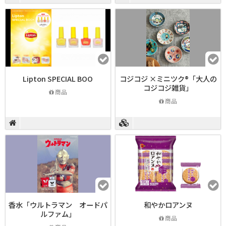
Lipton SPECIAL BOO
コジコジ ×ミニツク®「大人の
コジコジ雑貨」
商品
商品
香水「ウルトラマン オードパ
和やかロアンヌ
ルファム」
商品