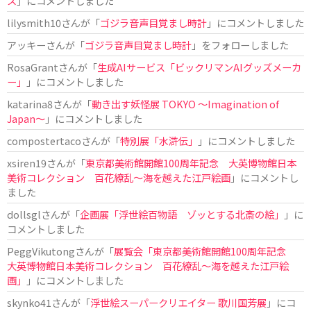
ス
」にコメントしました
lilysmith10
さんが「
ゴジラ音声目覚まし時計
」にコメントしました
アッキー
さんが「
ゴジラ音声目覚まし時計
」をフォローしました
RosaGrant
さんが「
生成AIサービス「ビックリマンAIグッズメーカ
ー」
」にコメントしました
katarina8
さんが「
動き出す妖怪展 TOKYO 〜Imagination of
Japan〜
」にコメントしました
compostertaco
さんが「
特別展「水滸伝」
」にコメントしました
xsiren19
さんが「
東京都美術館開館100周年記念 大英博物館日本
美術コレクション 百花繚乱～海を越えた江戸絵画
」にコメントし
ました
dollsgl
さんが「
企画展「浮世絵百物語 ゾッとする北斎の絵」
」に
コメントしました
PeggVikutong
さんが「
展覧会「東京都美術館開館100周年記念
大英博物館日本美術コレクション 百花繚乱〜海を越えた江戸絵
画」
」にコメントしました
skynko41
さんが「
浮世絵スーパークリエイター 歌川国芳展
」にコ