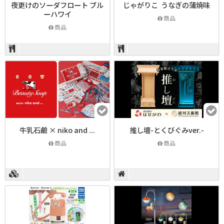
夜更けのソーダフロート ブル
じゃがりこ うなぎの蒲焼味
ーハワイ
商品
商品
牛乳石鹼 × niko and ...
推し壇-とくびぐみver.-
商品
商品