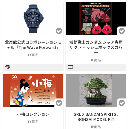
北斎館公式コラボレーションモ
機動戦士ガンダム シャア専用
デル『The Wave Forward』
ザク ティッシュボックスカバ
ー
商品
商品
小梅コレクション
SRL X BANDAI SPIRITS .
BONSAI MODEL KIT
商品
商品