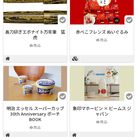
長刀研ぎエボナイト万年筆 猛
赤べこフレンズ ぬいぐるみ
虎
商品
商品
明治 エッセル スーパーカップ
象印マホービン × ビームス ジ
30th Anniversary ポーチ
ャパン
BOOK
商品
商品