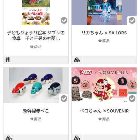
子どもりょうり絵本 ジブリの
リカちゃん ✕ SAILORS
食卓 千と千尋の神隠し
商品
商品
新幹線赤べこ
ペコちゃん ×SOUVENIR
商品
商品