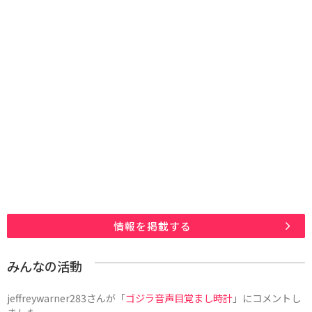
情報を掲載する
みんなの活動
jeffreywarner283
さんが「
ゴジラ音声目覚まし時計
」にコメントし