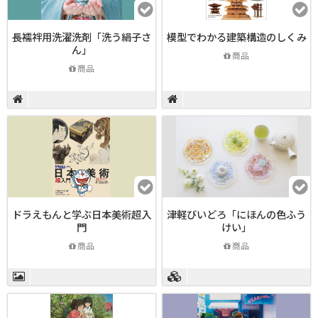
長襦袢用洗濯洗剤「洗う絹子さ
模型でわかる建築構造のしくみ
ん」
商品
商品
ドラえもんと学ぶ日本美術超入
津軽びいどろ「にほんの色ふう
門
けい」
商品
商品