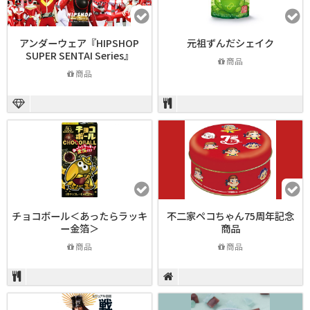
アンダーウェア『HIPSHOP
元祖ずんだシェイク
SUPER SENTAI Series』
商品
商品
チョコボール＜あったらラッキ
不二家ペコちゃん75周年記念
ー金箔＞
商品
商品
商品