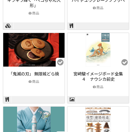
形」
商品
商品
「鬼滅の刃」 無限城どら焼
宮﨑駿イメージボード全集
４ ナウシカ前史
商品
商品