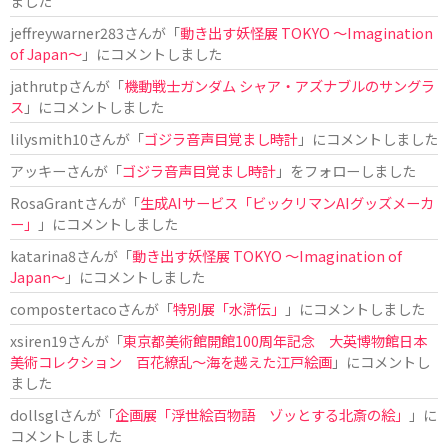
ました
jeffreywarner283
さんが「
動き出す妖怪展 TOKYO 〜Imagination
of Japan〜
」にコメントしました
jathrutp
さんが「
機動戦士ガンダム シャア・アズナブルのサングラ
ス
」にコメントしました
lilysmith10
さんが「
ゴジラ音声目覚まし時計
」にコメントしました
アッキー
さんが「
ゴジラ音声目覚まし時計
」をフォローしました
RosaGrant
さんが「
生成AIサービス「ビックリマンAIグッズメーカ
ー」
」にコメントしました
katarina8
さんが「
動き出す妖怪展 TOKYO 〜Imagination of
Japan〜
」にコメントしました
compostertaco
さんが「
特別展「水滸伝」
」にコメントしました
xsiren19
さんが「
東京都美術館開館100周年記念 大英博物館日本
美術コレクション 百花繚乱～海を越えた江戸絵画
」にコメントし
ました
dollsgl
さんが「
企画展「浮世絵百物語 ゾッとする北斎の絵」
」に
コメントしました