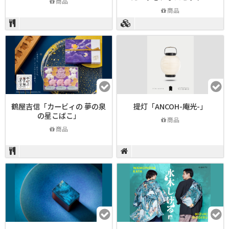
商品
商品
鶴屋吉信「カービィの 夢の泉
提灯「ANCOH-庵光-」
の星こばこ」
商品
商品