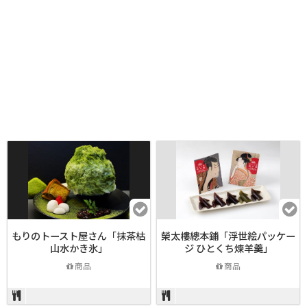
もりのトースト屋さん「抹茶枯
榮太樓總本鋪「浮世絵パッケー
山水かき氷」
ジ ひとくち煉羊羹」
商品
商品