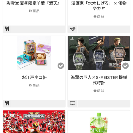
彩雲堂 夏季限定羊羹『満天』
漫画家「水木しげる」 ✕ 倭物
やカヤ
商品
商品
お江戸ネコ缶
進撃の巨人×S-MEISTER 機械
式時計
商品
商品