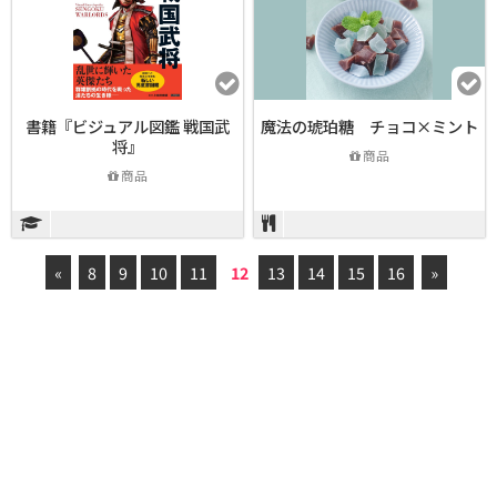
書籍『ビジュアル図鑑 戦国武
魔法の琥珀糖 チョコ×ミント
将』
商品
商品
«
8
9
10
11
12
13
14
15
16
»