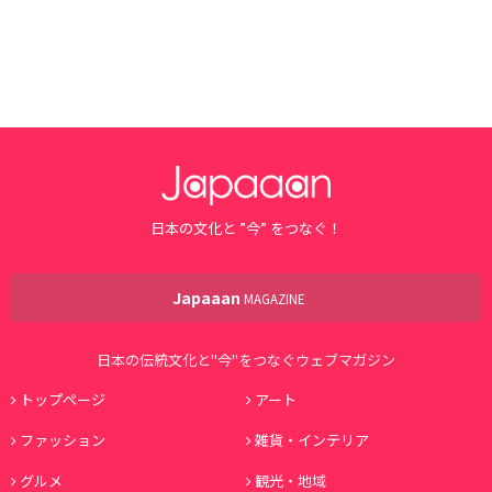
日本の文化と ”今” をつなぐ！
Japaaan
MAGAZINE
日本の伝統文化と"今"をつなぐウェブマガジン
トップページ
アート
ファッション
雑貨・インテリア
グルメ
観光・地域