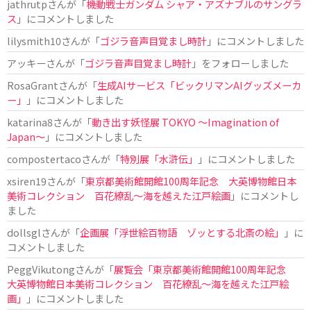
jathrutp
さんが「
機動戦士ガンダム シャア・アズナブルのサングラ
ス
」にコメントしました
lilysmith10
さんが「
ゴジラ音声目覚まし時計
」にコメントしました
アッキー
さんが「
ゴジラ音声目覚まし時計
」をフォローしました
RosaGrant
さんが「
生成AIサービス「ビックリマンAIグッズメーカ
ー」
」にコメントしました
katarina8
さんが「
動き出す妖怪展 TOKYO 〜Imagination of
Japan〜
」にコメントしました
compostertaco
さんが「
特別展「水滸伝」
」にコメントしました
xsiren19
さんが「
東京都美術館開館100周年記念 大英博物館日本
美術コレクション 百花繚乱～海を越えた江戸絵画
」にコメントし
ました
dollsgl
さんが「
企画展「浮世絵百物語 ゾッとする北斎の絵」
」に
コメントしました
PeggVikutong
さんが「
展覧会「東京都美術館開館100周年記念
大英博物館日本美術コレクション 百花繚乱〜海を越えた江戸絵
画」
」にコメントしました