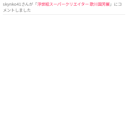
skynko41
さんが「
浮世絵スーパークリエイター 歌川国芳展
」にコ
メントしました