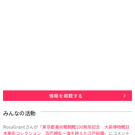
情報を掲載する
みんなの活動
RosaGrant
さんが「
東京都美術館開館100周年記念 大英博物館日
本美術コレクション 百花繚乱～海を越えた江戸絵画
」にコメント