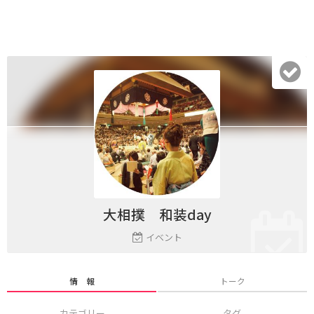
大相撲 和装day
イベント
情 報
トーク
カテゴリー
タグ