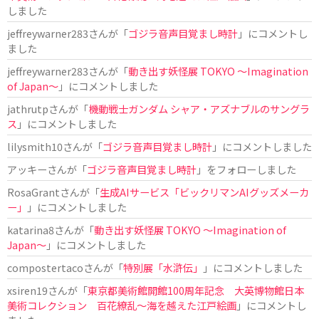
しました
jeffreywarner283
さんが「
ゴジラ音声目覚まし時計
」にコメントし
ました
jeffreywarner283
さんが「
動き出す妖怪展 TOKYO 〜Imagination
of Japan〜
」にコメントしました
jathrutp
さんが「
機動戦士ガンダム シャア・アズナブルのサングラ
ス
」にコメントしました
lilysmith10
さんが「
ゴジラ音声目覚まし時計
」にコメントしました
アッキー
さんが「
ゴジラ音声目覚まし時計
」をフォローしました
RosaGrant
さんが「
生成AIサービス「ビックリマンAIグッズメーカ
ー」
」にコメントしました
katarina8
さんが「
動き出す妖怪展 TOKYO 〜Imagination of
Japan〜
」にコメントしました
compostertaco
さんが「
特別展「水滸伝」
」にコメントしました
xsiren19
さんが「
東京都美術館開館100周年記念 大英博物館日本
美術コレクション 百花繚乱～海を越えた江戸絵画
」にコメントし