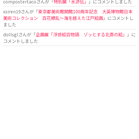
compostertaco
さんが「
特別展「水滸伝」
」にコメントしました
xsiren19
さんが「
東京都美術館開館100周年記念 大英博物館日本
美術コレクション 百花繚乱～海を越えた江戸絵画
」にコメントし
ました
dollsgl
さんが「
企画展「浮世絵百物語 ゾッとする北斎の絵」
」に
コメントしました