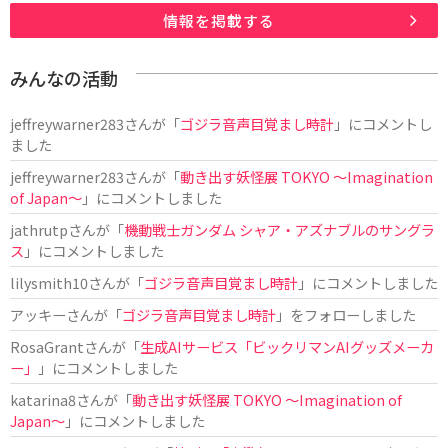
情報を掲載する
みんなの活動
jeffreywarner283
さんが「
ゴジラ音声目覚まし時計
」にコメントし
ました
jeffreywarner283
さんが「
動き出す妖怪展 TOKYO 〜Imagination
of Japan〜
」にコメントしました
jathrutp
さんが「
機動戦士ガンダム シャア・アズナブルのサングラ
ス
」にコメントしました
lilysmith10
さんが「
ゴジラ音声目覚まし時計
」にコメントしました
アッキー
さんが「
ゴジラ音声目覚まし時計
」をフォローしました
RosaGrant
さんが「
生成AIサービス「ビックリマンAIグッズメーカ
ー」
」にコメントしました
katarina8
さんが「
動き出す妖怪展 TOKYO 〜Imagination of
Japan〜
」にコメントしました