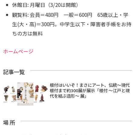
休館日: 月曜日（3/20は開館）
観覧料: 会員＝480円 一般＝600円 65歳以上・学
生(大・高)＝300円。中学生以下・障害者手帳をお持
ちの方は無料
ホームページ
記事一覧
根付はいいぞ！まさにアート、伝統〜現代
根付まで約300展が展示「根付 ～江戸と現
代を結ぶ造形～ 展」
場 所