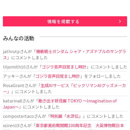
情報を掲載する
みんなの活動
jathrutp
さんが「
機動戦士ガンダム シャア・アズナブルのサングラ
ス
」にコメントしました
lilysmith10
さんが「
ゴジラ音声目覚まし時計
」にコメントしました
アッキー
さんが「
ゴジラ音声目覚まし時計
」をフォローしました
RosaGrant
さんが「
生成AIサービス「ビックリマンAIグッズメーカ
ー」
」にコメントしました
katarina8
さんが「
動き出す妖怪展 TOKYO 〜Imagination of
Japan〜
」にコメントしました
compostertaco
さんが「
特別展「水滸伝」
」にコメントしました
xsiren19
さんが「
東京都美術館開館100周年記念 大英博物館日本