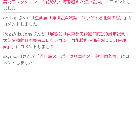
美術コレクション 百花繚乱～海を越えた江戸絵画
」にコメントし
ました
dollsgl
さんが「
企画展「浮世絵百物語 ゾッとする北斎の絵」
」に
コメントしました
PeggVikutong
さんが「
展覧会「東京都美術館開館100周年記念
大英博物館日本美術コレクション 百花繚乱〜海を越えた江戸絵
画」
」にコメントしました
skynko41
さんが「
浮世絵スーパークリエイター 歌川国芳展
」にコ
メントしました