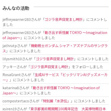
みんなの活動
jeffreywarner283
さんが「
ゴジラ音声目覚まし時計
」にコメントし
ました
jeffreywarner283
さんが「
動き出す妖怪展 TOKYO 〜Imagination
of Japan〜
」にコメントしました
jathrutp
さんが「
機動戦士ガンダム シャア・アズナブルのサングラ
ス
」にコメントしました
lilysmith10
さんが「
ゴジラ音声目覚まし時計
」にコメントしました
アッキー
さんが「
ゴジラ音声目覚まし時計
」をフォローしました
RosaGrant
さんが「
生成AIサービス「ビックリマンAIグッズメーカ
ー」
」にコメントしました
katarina8
さんが「
動き出す妖怪展 TOKYO 〜Imagination of
Japan〜
」にコメントしました
compostertaco
さんが「
特別展「水滸伝」
」にコメントしました
xsiren19
さんが「
東京都美術館開館100周年記念 大英博物館日本