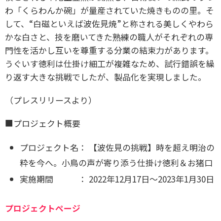
わ「くらわんか碗」が量産されていた焼きものの里。そ
して、“白磁といえば波佐見焼”と称される美しくやわら
かな白さと、技を磨いてきた熟練の職人がそれぞれの専
門性を活かし互いを尊重する分業の結束力があります。
うぐいす徳利は仕掛け細工が複雑なため、試行錯誤を繰
り返す大きな挑戦でしたが、製品化を実現しました。
（プレスリリースより）
■プロジェクト概要
プロジェクト名： 【波佐見の挑戦】時を超え明治の
粋を今へ。
小鳥の声が寄り添う仕掛け徳利＆お猪口
実施期間 ： 2022年12月17日～2023年1月30日
プロジェクトページ