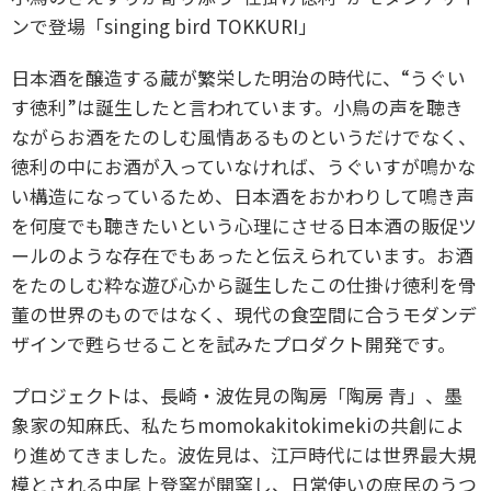
ンで登場「singing bird TOKKURI」
日本酒を醸造する蔵が繁栄した明治の時代に、“うぐい
す徳利”は誕生したと言われています。小鳥の声を聴き
ながらお酒をたのしむ風情あるものというだけでなく、
徳利の中にお酒が入っていなければ、うぐいすが鳴かな
い構造になっているため、日本酒をおかわりして鳴き声
を何度でも聴きたいという心理にさせる日本酒の販促ツ
ールのような存在でもあったと伝えられています。お酒
をたのしむ粋な遊び心から誕生したこの仕掛け徳利を骨
董の世界のものではなく、現代の食空間に合うモダンデ
ザインで甦らせることを試みたプロダクト開発です。
プロジェクトは、長崎・波佐見の陶房「陶房 青」、墨
象家の知麻氏、私たちmomokakitokimekiの共創によ
り進めてきました。波佐見は、江戸時代には世界最大規
模とされる中尾上登窯が開窯し、日常使いの庶民のうつ