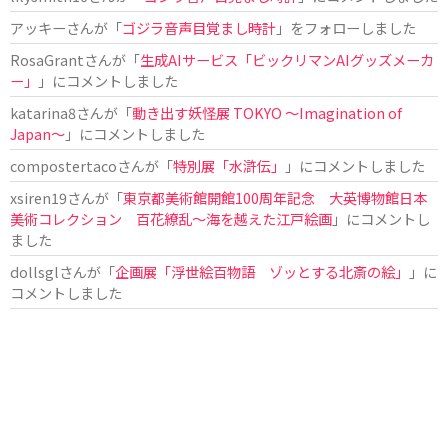
アッキー
さんが「
ゴジラ音声目覚まし時計
」をフォローしました
RosaGrant
さんが「
生成AIサービス「ビックリマンAIグッズメーカ
ー」
」にコメントしました
katarina8
さんが「
動き出す妖怪展 TOKYO 〜Imagination of
Japan〜
」にコメントしました
compostertaco
さんが「
特別展「水滸伝」
」にコメントしました
xsiren19
さんが「
東京都美術館開館100周年記念 大英博物館日本
美術コレクション 百花繚乱～海を越えた江戸絵画
」にコメントし
ました
dollsgl
さんが「
企画展「浮世絵百物語 ゾッとする北斎の絵」
」に
コメントしました