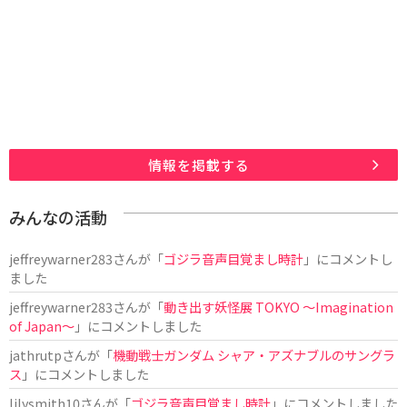
情報を掲載する
みんなの活動
jeffreywarner283
さんが「
ゴジラ音声目覚まし時計
」にコメントし
ました
jeffreywarner283
さんが「
動き出す妖怪展 TOKYO 〜Imagination
of Japan〜
」にコメントしました
jathrutp
さんが「
機動戦士ガンダム シャア・アズナブルのサングラ
ス
」にコメントしました
lilysmith10
さんが「
ゴジラ音声目覚まし時計
」にコメントしました