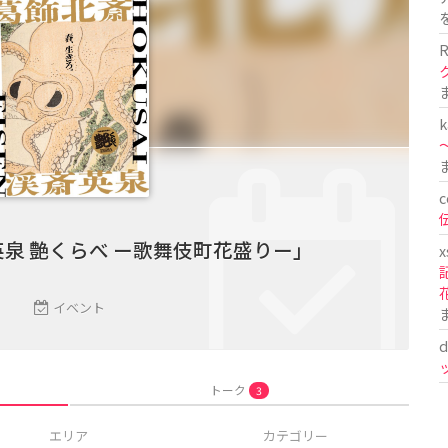
R
k
〜
c
泉 艶くらべ ー歌舞伎町花盛りー」
x
イベント
d
トーク
3
エリア
カテゴリー