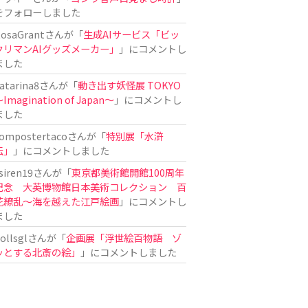
をフォローしました
osaGrant
さんが「
生成AIサービス「ビッ
クリマンAIグッズメーカー」
」にコメントし
ました
atarina8
さんが「
動き出す妖怪展 TOKYO
Imagination of Japan〜
」にコメントし
ました
ompostertaco
さんが「
特別展「水滸
伝」
」にコメントしました
siren19
さんが「
東京都美術館開館100周年
記念 大英博物館日本美術コレクション 百
花繚乱～海を越えた江戸絵画
」にコメントし
ました
ollsgl
さんが「
企画展「浮世絵百物語 ゾ
ッとする北斎の絵」
」にコメントしました