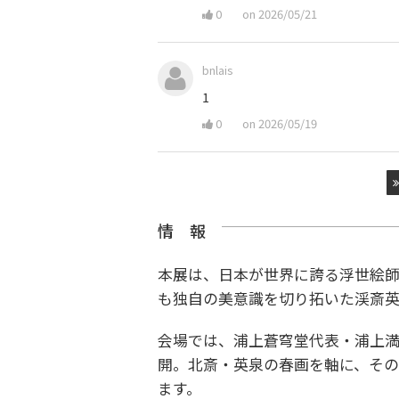
0
on 2026/05/21
bnlais
1
0
on 2026/05/19
情 報
本展は、日本が世界に誇る浮世絵師・
も独自の美意識を切り拓いた渓斎英泉
会場では、浦上蒼穹堂代表・浦上満
開。北斎・英泉の春画を軸に、そ
ます。