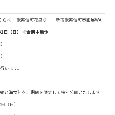
くらべ ー歌舞伎町花盛りー 新宿歌舞伎町春画展WA
月31日（日） ※会期中無休
木）
日）
行います。
蛸と海女》を、期間を限定して特別公開いたします。
2日（日）