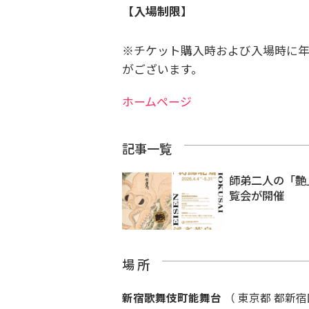
【入場制限】
※チケット購入時および入場時に
がございます。
ホームページ
記事一覧
師弟二人の「艶
覧会が開催
場 所
新宿歌舞伎町能舞台
（ 東京都 都新宿区