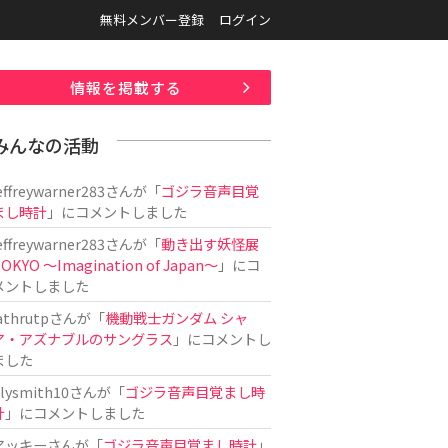
無料メンバー登録
ログイン
情報を掲載する
みんなの活動
effreywarner283
さんが「
ゴジラ音声目覚
まし時計
」にコメントしました
effreywarner283
さんが「
動き出す妖怪展
OKYO 〜Imagination of Japan〜
」にコ
メントしました
athrutp
さんが「
機動戦士ガンダム シャ
ア・アズナブルのサングラス
」にコメントし
ました
ilysmith10
さんが「
ゴジラ音声目覚まし時
計
」にコメントしました
アッキー
さんが「
ゴジラ音声目覚まし時計
」