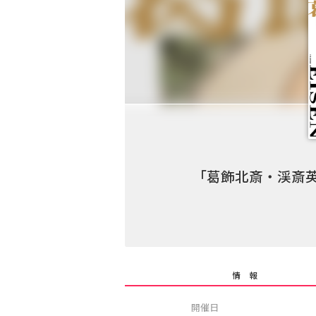
「葛飾北斎・渓斎英
情 報
開催日