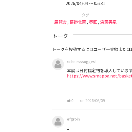
2026/04/04 〜 05/31
タグ
展覧会
,
葛飾北斎
,
春画
,
渓斎英泉
トーク
トークを投稿するにはユーザー登録または
richnesssuggest
本展は日付指定制を導入していま
https://www.smappa.net/
basket
0
on 2026/06/09
efgroin
1