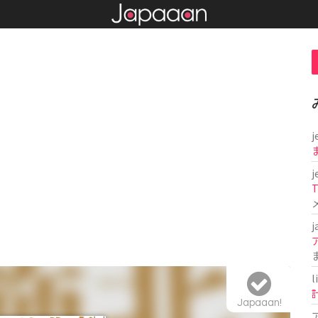
j
j
T
j
l
Japaaan!