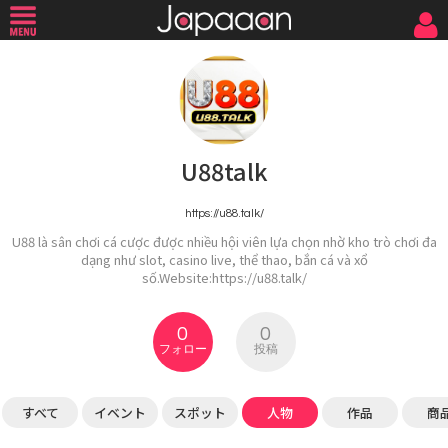
U88talk
https://u88.talk/
U88 là sân chơi cá cược được nhiều hội viên lựa chọn nhờ kho trò chơi đa
dạng như slot, casino live, thể thao, bắn cá và xổ
số.Website:https://u88.talk/
0
0
フォロー
投稿
すべて
イベント
スポット
人物
作品
商