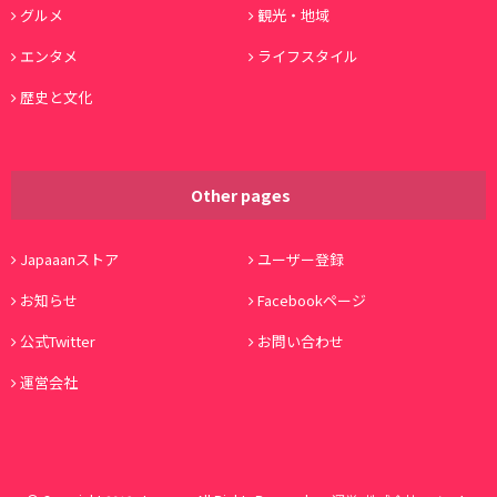
グルメ
観光・地域
エンタメ
ライフスタイル
歴史と文化
Other pages
Japaaanストア
ユーザー登録
お知らせ
Facebookページ
公式Twitter
お問い合わせ
運営会社