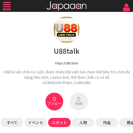
U88talk
https://u88.talk/
U88 là sân chơi cá cược được nhiều hội viên lựa chọn nhờ kho trò chơi đa
dạng như slot, casino live, thể thao, bắn cá và xổ
số.Website:https://u88.talk/
0
0
フォロー
投稿
すべて
イベント
スポット
人物
作品
商