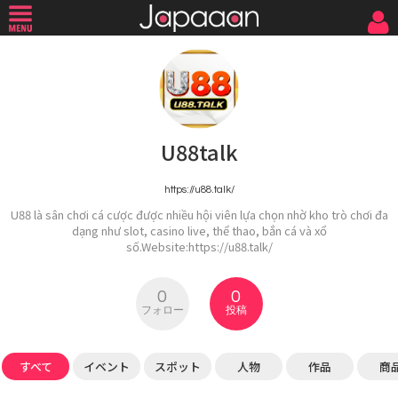
U88talk
https://u88.talk/
U88 là sân chơi cá cược được nhiều hội viên lựa chọn nhờ kho trò chơi đa
dạng như slot, casino live, thể thao, bắn cá và xổ
số.Website:https://u88.talk/
0
0
フォロー
投稿
すべて
イベント
スポット
人物
作品
商