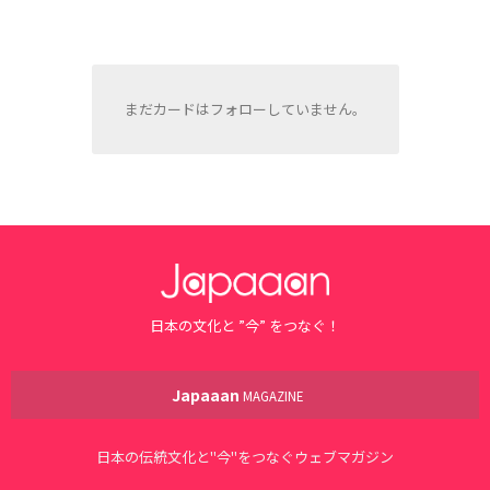
まだカードはフォローしていません。
日本の文化と ”今” をつなぐ！
Japaaan
MAGAZINE
日本の伝統文化と"今"をつなぐウェブマガジン