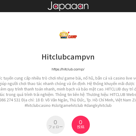
Hitclubcampvn
https://hitclub.camp/
tuyến cung cấp nhiều trò chơi như game bài, nổ hũ, bắn cá và casino live v
g giúp người chơi thao tác nhanh chóng và ổn định. Hệ thống khuyến mãi được
đi kèm quy trình thanh toán nhanh, minh bạch và bảo mật cao. HITCLUB duy tr
úc trong quá trình trải nghiệm. Thông tin liên hệ: Thương hiệu: HITCLUB Webs
86 274 531 Địa chỉ: 18 Đ. Võ Văn Ngân, Thủ Đức, Tp. Hồ Chí Minh, Việt Nam Z
#hitclubcasino #slotgamehitclub #dangkyhitclub
0
0
フォロー
投稿