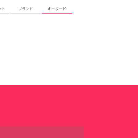
クト
ブランド
キーワード