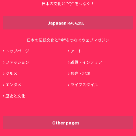
日本の文化と ”今” をつなぐ！
Japaaan
MAGAZINE
日本の伝統文化と"今"をつなぐウェブマガジン
トップページ
アート
ファッション
雑貨・インテリア
グルメ
観光・地域
エンタメ
ライフスタイル
歴史と文化
Other pages