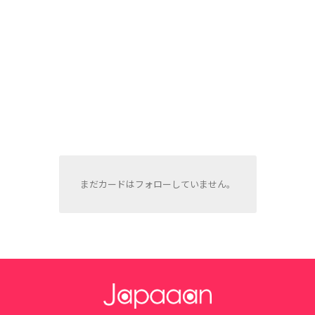
まだカードはフォローしていません。